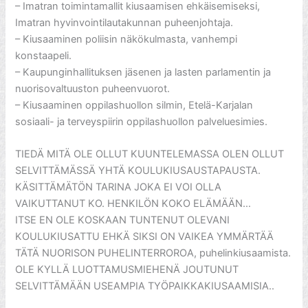
– Imatran toimintamallit kiusaamisen ehkäisemiseksi,
Imatran hyvinvointilautakunnan puheenjohtaja.
– Kiusaaminen poliisin näkökulmasta, vanhempi
konstaapeli.
– Kaupunginhallituksen jäsenen ja lasten parlamentin ja
nuorisovaltuuston puheenvuorot.
– Kiusaaminen oppilashuollon silmin, Etelä-Karjalan
sosiaali- ja terveyspiirin oppilashuollon palveluesimies.
TIEDÄ MITÄ OLE OLLUT KUUNTELEMASSA OLEN OLLUT
SELVITTÄMÄSSÄ YHTÄ KOULUKIUSAUSTAPAUSTA.
KÄSITTÄMÄTÖN TARINA JOKA EI VOI OLLA
VAIKUTTANUT KO. HENKILÖN KOKO ELÄMÄÄN…
ITSE EN OLE KOSKAAN TUNTENUT OLEVANI
KOULUKIUSATTU EHKÄ SIKSI ON VAIKEA YMMÄRTÄÄ
TÄTÄ NUORISON PUHELINTERROROA, puhelinkiusaamista.
OLE KYLLÄ LUOTTAMUSMIEHENÄ JOUTUNUT
SELVITTÄMÄÄN USEAMPIA TYÖPAIKKAKIUSAAMISIA..