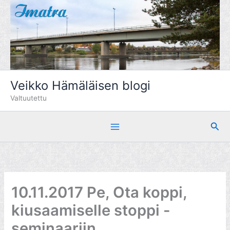
Siirry
sisältöön
Veikko Hämäläisen blogi
Valtuutettu
Hae
10.11.2017 Pe, Ota koppi,
kiusaamiselle stoppi -
seminaariin