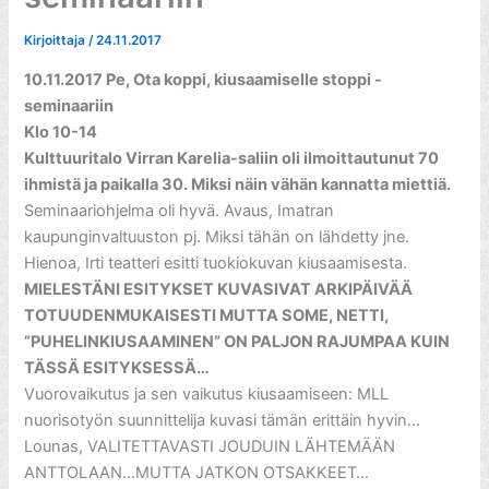
Kirjoittaja
/
24.11.2017
10.11.2017 Pe, Ota koppi, kiusaamiselle stoppi -
seminaariin
Klo 10-14
Kulttuuritalo Virran Karelia-saliin oli ilmoittautunut 70
ihmistä ja paikalla 30. Miksi näin vähän kannatta miettiä.
Seminaariohjelma oli hyvä. Avaus, Imatran
kaupunginvaltuuston pj. Miksi tähän on lähdetty jne.
Hienoa, Irti teatteri esitti tuokiokuvan kiusaamisesta.
MIELESTÄNI ESITYKSET KUVASIVAT ARKIPÄIVÄÄ
TOTUUDENMUKAISESTI MUTTA SOME, NETTI,
”PUHELINKIUSAAMINEN” ON PALJON RAJUMPAA KUIN
TÄSSÄ ESITYKSESSÄ…
Vuorovaikutus ja sen vaikutus kiusaamiseen: MLL
nuorisotyön suunnittelija kuvasi tämän erittäin hyvin…
Lounas, VALITETTAVASTI JOUDUIN LÄHTEMÄÄN
ANTTOLAAN…MUTTA JATKON OTSAKKEET…