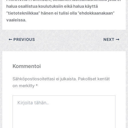
halua osallistua koulutuksiin eikä halua käyttä
”tietotekniikkaa” hänen ei tulisi olla ”ehdokkaanakaan”
vaaleissa.
PREVIOUS
NEXT
Kommentoi
Sähköpostiosoitettasi ei julkaista.
Pakolliset kentät
on merkitty
*
Kirjoita
tähän..