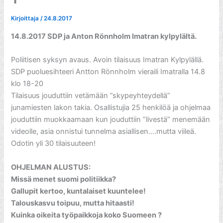
Kirjoittaja
/
24.8.2017
14.8.2017 SDP ja Anton Rönnholm Imatran kylpylältä.
Poliitisen syksyn avaus. Avoin tilaisuus Imatran Kylpylällä.
SDP puoluesihteeri Antton Rönnholm vieraili Imatralla 14.8
klo 18-20
Tilaisuus jouduttiin vetämään ”skypeyhteydellä”
junamiesten lakon takia. Osallistujia 25 henkilöä ja ohjelmaa
jouduttiin muokkaamaan kun jouduttiin ”livestä” menemään
videolle, asia onnistui tunnelma asiallisen….mutta viileä.
Odotin yli 30 tilaisuuteen!
OHJELMAN ALUSTUS:
Missä menet suomi politiikka?
Gallupit kertoo, kuntalaiset kuuntelee!
Talouskasvu toipuu, mutta hitaasti!
Kuinka oikeita työpaikkoja koko Suomeen ?