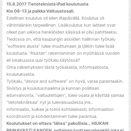
15.8.2017 Tietoteknistä iPad koulutusta
Klo 08-13 ja paikka Valtuustosali.
Edellinen koulutus oli eilen iltapäivällä. Koulutus oli
vähintäänkin tarpeellinen. Lisäkoulutus kun laitteet ovat
olleet pari viikkoa henkilöiden käsissä ei olisi pahitteeksi.
Tiedossa on, että kaupungin asioiden hallinnan työkalu
”software alusta” tulee muuttumaan ja tällöin tulee lisää
koulutusta. ”Alustan” rakentaminen on myöhässä vuoden
eli lokakuussa uusi työkalu käytössä?
Oma näkemykseni tästä työkaluista, informaatiosta,
koulutuksesta.
Työkalu, ”device and software” on hyvä, varaa parantaakin.
Sivistys ja koulutusmaailma ja kunnan poliitisen
edunvalvonta, ”valtuutettujen”, tulee osata ja käyttää samaa
”tietotekniikkaa” nyt ja tulevaisuudessa jne..
Informaatio, kulkee ja toimii kohtalaisesti, informaation
koordinointi ja kohdentaminen tulee parantua.
Koulutukset on oltava ”lähes” pakollisia… HIUKAN
PAINAVASTI SANOEN, sellainen luottamushenkilö joka ei