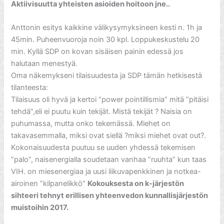
Aktiivisuutta yhteisten asioiden hoitoon jne..
Anttonin esitys kaikkine välikysymyksineen kesti n. 1h ja
45min. Puheenvuoroja noin 30 kpl. Loppukeskustelu 20
min. Kyllä SDP on kovan sisäisen painin edessä jos
halutaan menestyä.
Oma näkemykseni tilaisuudesta ja SDP tämän hetkisestä
tilanteesta:
Tilaisuus oli hyvä ja kertoi ”power pointillismia” mitä ”pitäisi
tehdä”,eli ei puutu kuin tekijät. Mistä tekijät ? Naisia on
puhumassa, mutta onko tekemässä. Miehet on
takavasemmalla, miksi ovat siellä ?miksi miehet ovat out?.
Kokonaisuudesta puutuu se uuden yhdessä tekemisen
”palo”, naisenergialla soudetaan vanhaa ”ruuhta” kun taas
VIH. on miesenergiaa ja uusi liikuvapenkkinen ja notkea-
airoinen ”kilpanelikkö”
Kokouksesta on k-järjestön
sihteeri tehnyt erillisen yhteenvedon kunnallisjärjestön
muistoihin 2017.