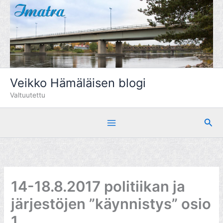
Siirry
sisältöön
Veikko Hämäläisen blogi
Valtuutettu
Hae
14-18.8.2017 politiikan ja
järjestöjen ”käynnistys” osio
1