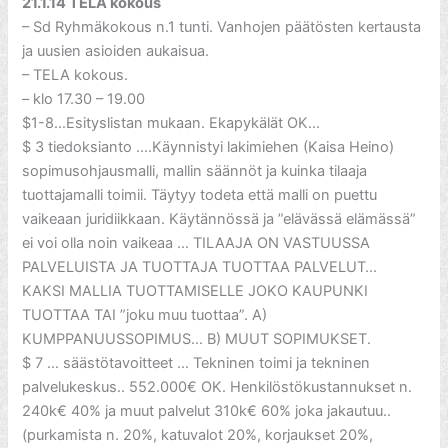
21.1.14 TELA kokous
– Sd Ryhmäkokous n.1 tunti. Vanhojen päätösten kertausta
ja uusien asioiden aukaisua.
– TELA kokous.
– klo 17.30 – 19.00
$1-8…Esityslistan mukaan. Ekapykälät OK…
$ 3 tiedoksianto ….Käynnistyi lakimiehen (Kaisa Heino)
sopimusohjausmalli, mallin säännöt ja kuinka tilaaja
tuottajamalli toimii. Täytyy todeta että malli on puettu
vaikeaan juridiikkaan. Käytännössä ja ”elävässä elämässä”
ei voi olla noin vaikeaa … TILAAJA ON VASTUUSSA
PALVELUISTA JA TUOTTAJA TUOTTAA PALVELUT…
KAKSI MALLIA TUOTTAMISELLE JOKO KAUPUNKI
TUOTTAA TAI ”joku muu tuottaa”. A)
KUMPPANUUSSOPIMUS… B) MUUT SOPIMUKSET.
$ 7 … säästötavoitteet … Tekninen toimi ja tekninen
palvelukeskus.. 552.000€ OK. Henkilöstökustannukset n.
240k€ 40% ja muut palvelut 310k€ 60% joka jakautuu..
(purkamista n. 20%, katuvalot 20%, korjaukset 20%,