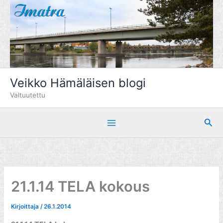
Siirry
sisältöön
Veikko Hämäläisen blogi
Valtuutettu
Hae
21.1.14 TELA kokous
Kirjoittaja
/
26.1.2014