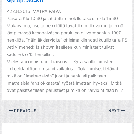
Kirjoittaja
/
26.8.2015
<22.8.2015 IMATRA PÄIVÄ
Paikalla Klo 10.30 ja lähdettiin mökille takaisin klo 15.30
Mukava olo, useita henkilöitä tavattiin, oltiin vaimo ja minä,
lämpimässä kesäpäivässä porukkaa oli varmaankin 1000
henkilöä, ”näin äkkiarviolta” ohjelma kiinnosti kuulijoita ja PS
veti viimehetkillä shown itselleen kun ministerit tulivat
kadulle klo 15 tienoilla…
Mielestäni onnistunut tilaisuus … Kyllä säällä ihmisten
liikkeelelähtöön on suuri vaikutus… Toki ihmiset tietävät
mikä on ”Imatrapäivän” juoni ja henki eli palkitaan
Imatralaisia ”ansiokkaasta” työstä Imatran hyväksi. Mitkä
ovat palkitsemisen perusteet ja mikä on ”arviointiraadin” ?
PREVIOUS
NEXT