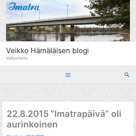
Siirry
sisältöön
Veikko Hämäläisen blogi
Valtuutettu
Hae
22.8.2015 ”Imatrapäivä” oli
aurinkoinen