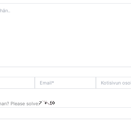
Email*
Kotisivun
osoite
an? Please solve: