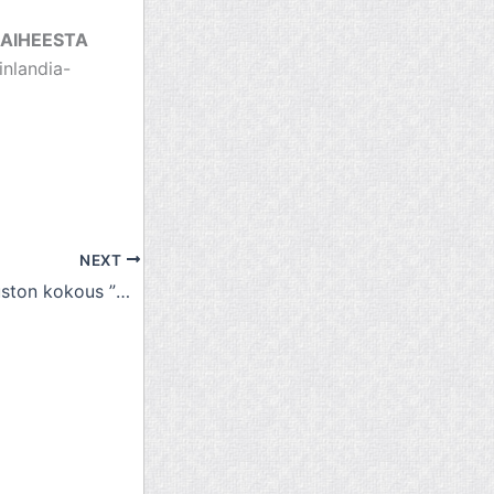
 AIHEESTA
inlandia-
NEXT
18.4.2016 K-valtuuston kokous ”5 asiaa, ilman viisastelua”