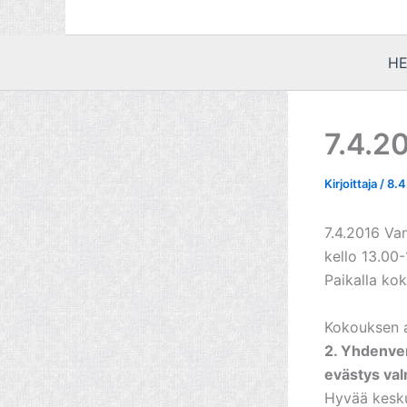
HE
7.4.2
Kirjoittaja
/
8.4
7.4.2016 V
​kello 13.00
Paikalla k
Kokouksen 
2. Yhdenve
evästys val
Hyvää kesku