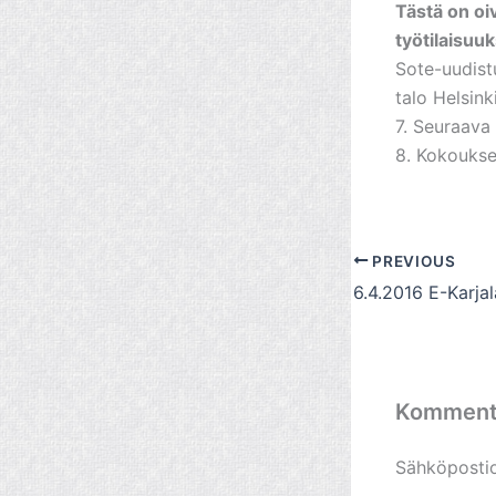
Tästä on oiv
työtilais
Sote-uudistu
talo Helsink
7. Seuraava
8. Kokoukse
PREVIOUS
Komment
Sähköpostios