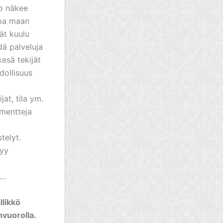
to näkee
opa maan
vät kuulu
dä palveluja
kesä tekijät
dollisuus
jat, tila ym.
mmentteja
stelyt.
tyy
….
llikkö
nvuorolla.