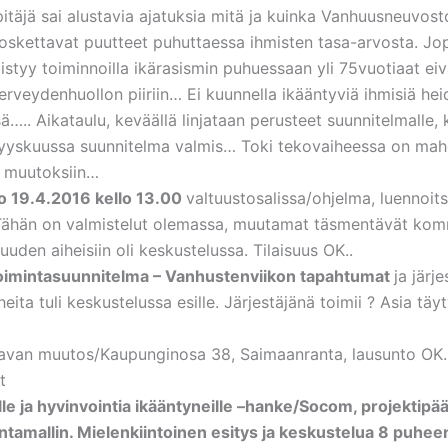
pitäjä sai alustavia ajatuksia mitä ja kuinka Vanhuusneuvos
oskettavat puutteet puhuttaessa ihmisten tasa-arvosta. J
llistyy toiminnoilla ikärasismin puhuessaan yli 75vuotiaat ei
erveydenhuollon piiriin… Ei kuunnella ikääntyviä ihmisiä hei
ä….. Aikataulu, keväällä linjataan perusteet suunnitelmalle, 
syyskuussa suunnitelma valmis… Toki tekovaiheessa on mah
 muutoksiin…
fo 19.4.2016 kello 13.00
valtuustosalissa/ohjelma, luennoitsi
. Tähän on valmistelut olemassa, muutamat täsmentävät ko
isuuden aiheisiin oli keskustelussa. Tilaisuus OK..
toimintasuunnitelma – Vanhustenviikon tapahtumat
ja järje
iheita tuli keskustelussa esille. Järjestäjänä toimii ? Asia täy
avan muutos/Kaupunginosa 38, Saimaanranta, lausunto OK
t
lle ja hyvinvointia ikääntyneille –hanke/Socom, projektipää
intamallin. Mielenkiintoinen esitys ja keskustelua 8 puhee