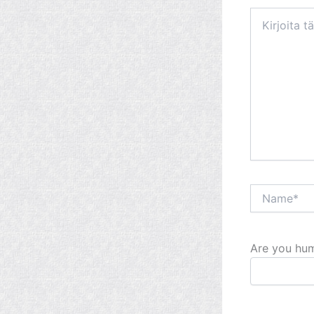
Kirjoita
tähän..
Name*
Are you hum