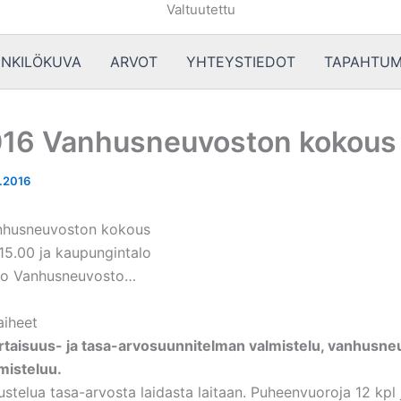
Valtuutettu
NKILÖKUVA
ARVOT
YHTEYSTIEDOT
TAPAHTUM
016 Vanhusneuvoston kokous
.2016
anhusneuvoston kokous
-15.00 ja kaupungintalo
oko Vanhusneuvosto…
aiheet
rtaisuus- ja tasa-arvosuunnitelman valmistelu, vanhusn
misteluu.
stelua tasa-arvosta laidasta laitaan. Puheenvuoroja 12 kpl 