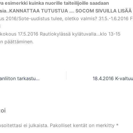
a esimerkki kuinka nuorille taiteilijoille saadaan
uuksia..KANNATTAA TUTUSTUA …. SOCOM SIVUILLA LISÄÄ
s 2016/Sote-uudistus tulee, oletko valmis? 31.5.-1.6.2016 F
i
 kokous 17.5.2016 Rautiokylässä kylätuvalla…klo 13-15
n päättäminen.
6.4.2016 E-Karjalanliiton tarkastuslautakunnan kokous
oi
oitettasi ei julkaista.
Pakolliset kentät on merkitty
*