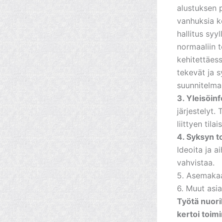
alustuksen 
vanhuksia k
hallitus syy
normaaliin t
kehitettäess
tekevät ja 
suunnitelma
3. Yleisöin
järjestelyt
liittyen tila
4. Syksyn 
Ideoita ja a
vahvistaa.
5. Asemaka
6. Muut asia
Työtä nuori
kertoi toim