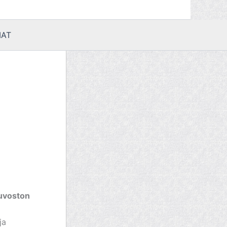
AT
euvoston
ja