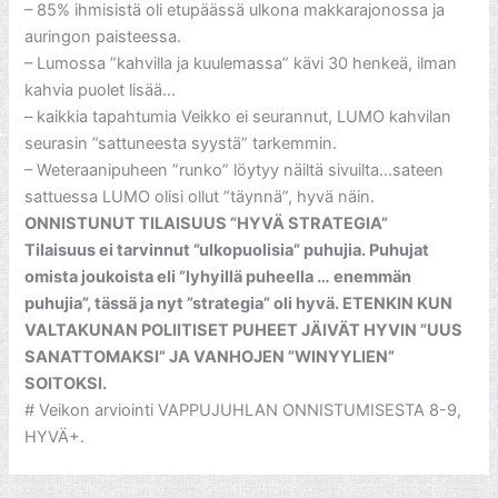
– 85% ihmisistä oli etupäässä ulkona makkarajonossa ja
auringon paisteessa.
– Lumossa ”kahvilla ja kuulemassa” kävi 30 henkeä, ilman
kahvia puolet lisää…
– kaikkia tapahtumia Veikko ei seurannut, LUMO kahvilan
seurasin ”sattuneesta syystä” tarkemmin.
– Weteraanipuheen ”runko” löytyy näiltä sivuilta…sateen
sattuessa LUMO olisi ollut ”täynnä”, hyvä näin.
ONNISTUNUT TILAISUUS ”HYVÄ STRATEGIA”
Tilaisuus ei tarvinnut ”ulkopuolisia” puhujia. Puhujat
omista joukoista eli ”lyhyillä puheella … enemmän
puhujia”, tässä ja nyt ”strategia” oli hyvä. ETENKIN KUN
VALTAKUNAN POLIITISET PUHEET JÄIVÄT HYVIN ”UUS
SANATTOMAKSI” JA VANHOJEN ”WINYYLIEN”
SOITOKSI.
# Veikon arviointi VAPPUJUHLAN ONNISTUMISESTA 8-9,
HYVÄ+.