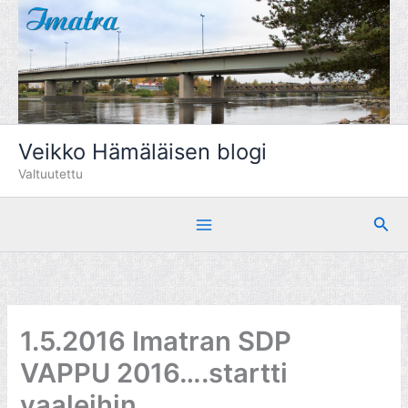
Siirry
sisältöön
Veikko Hämäläisen blogi
Valtuutettu
Hae
1.5.2016 Imatran SDP
VAPPU 2016….startti
vaaleihin…