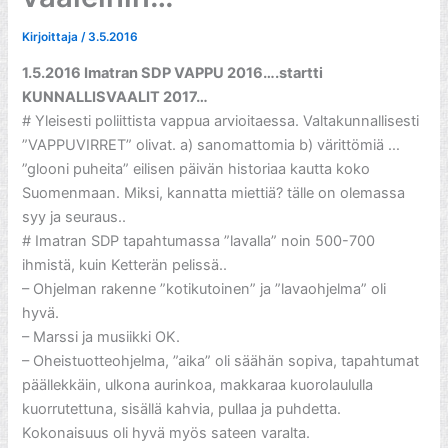
Kirjoittaja
/
3.5.2016
1.5.2016 Imatran SDP VAPPU 2016….startti
KUNNALLISVAALIT 2017…
# Yleisesti poliittista vappua arvioitaessa. Valtakunnallisesti
”VAPPUVIRRET” olivat. a) sanomattomia b) värittömiä …
”glooni puheita” eilisen päivän historiaa kautta koko
Suomenmaan. Miksi, kannatta miettiä? tälle on olemassa
syy ja seuraus..
# Imatran SDP tapahtumassa ”lavalla” noin 500-700
ihmistä, kuin Ketterän pelissä..
– Ohjelman rakenne ”kotikutoinen” ja ”lavaohjelma” oli
hyvä.
– Marssi ja musiikki OK.
– Oheistuotteohjelma, ”aika” oli säähän sopiva, tapahtumat
päällekkäin, ulkona aurinkoa, makkaraa kuorolaululla
kuorrutettuna, sisällä kahvia, pullaa ja puhdetta.
Kokonaisuus oli hyvä myös sateen varalta.