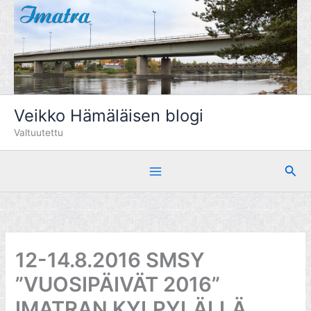
Siirry
sisältöön
Veikko Hämäläisen blogi
Valtuutettu
Hae
12-14.8.2016 SMSY
”VUOSIPÄIVÄT 2016”
IMATRAN KYLPYLÄLLÄ