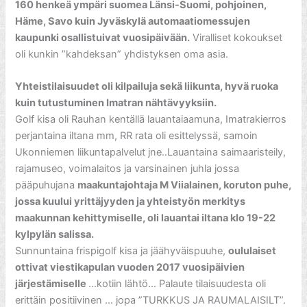
160 henkeä ympäri suomea Länsi-Suomi, pohjoinen,
Häme, Savo kuin Jyväskylä automaatiomessujen
kaupunki osallistuivat vuosipäivään.
Viralliset kokoukset
oli kunkin ”kahdeksan” yhdistyksen oma asia.
Yhteistilaisuudet oli kilpailuja sekä liikunta, hyvä ruoka
kuin tutustuminen Imatran nähtävyyksiin.
Golf kisa oli Rauhan kentällä lauantaiaamuna, Imatrakierros
perjantaina iltana mm, RR rata oli esittelyssä, samoin
Ukonniemen liikuntapalvelut jne..Lauantaina saimaaristeily,
rajamuseo, voimalaitos ja varsinainen juhla jossa
pääpuhujana
maakuntajohtaja M Viialainen, koruton puhe,
jossa kuului yrittäjyyden ja yhteistyön merkitys
maakunnan kehittymiselle, oli lauantai iltana klo 19-22
kylpylän salissa.
Sunnuntaina frispigolf kisa ja jäähyväispuuhe,
oululaiset
ottivat viestikapulan vuoden 2017 vuosipäivien
järjestämiselle
…kotiin lähtö… Palaute tilaisuudesta oli
erittäin positiivinen … jopa ”TURKKUS JA RAUMALAISILT”.