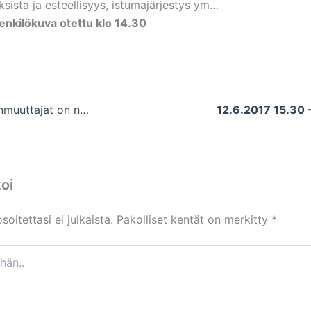
sista ja esteellisyys, istumajärjestys ym…
enkilökuva otettu klo 14.30
10.6.2017 Maahanmuuttajat on nähtävä mahdollisuutena
oi
oitettasi ei julkaista.
Pakolliset kentät on merkitty
*