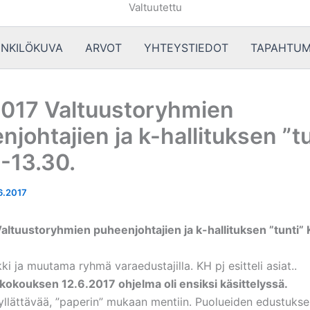
Valtuutettu
NKILÖKUVA
ARVOT
YHTEYSTIEDOT
TAPAHTUM
2017 Valtuustoryhmien
johtajien ja k-hallituksen ”tu
2-13.30.
6.2017
altuustoryhmien puheenjohtajien ja k-hallituksen ”tunti” 
kki ja muutama ryhmä varaedustajilla. KH pj esitteli asiat..
okokouksen 12.6.2017 ohjelma oli ensiksi käsittelyssä.
 yllättävää, ”paperin” mukaan mentiin. Puolueiden edustuks