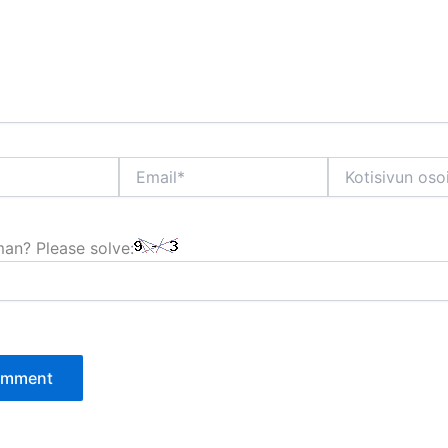
Email*
Kotisivun
osoite
an? Please solve: