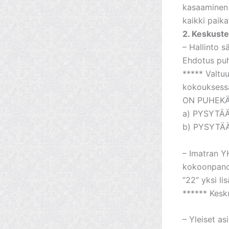
kasaaminen t
kaikki paika
2. Keskuste
– Hallinto 
Ehdotus puh
***** Valtu
kokouksessa
ON PUHEKÄ
a) PYSYTÄ
b) PYSYTÄ
– Imatran Y
kokoonpano.
”22” yksi li
****** Kesk
– Yleiset as