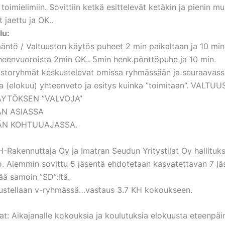
oimielimiin. Sovittiin ketkä esittelevät ketäkin ja pienin m
t jaettu ja OK..
lu:
sääntö / Valtuuston käytös puheet 2 min paikaltaan ja 10 m
eenvuoroista 2min OK.. 5min henk.pönttöpuhe ja 10 min.
ustoryhmät keskustelevat omissa ryhmässään ja seuraavass
 (elokuu) yhteenveto ja esitys kuinka ”toimitaan”. VALTUU
YTÖKSEN ”VALVOJA”
ÄN ASIASSA
ÄN KOHTUUAJASSA.
H-Rakennuttaja Oy ja Imatran Seudun Yritystilat Oy hallituk
 Aiemmin sovittu 5 jäsentä ehdotetaan kasvatettavan 7 jäs
sää samoin ”SD”:ltä.
ustellaan v-ryhmässä…vastaus 3.7 KH kokoukseen.
iat: Aikajanalle kokouksia ja koulutuksia elokuusta eteenpäi