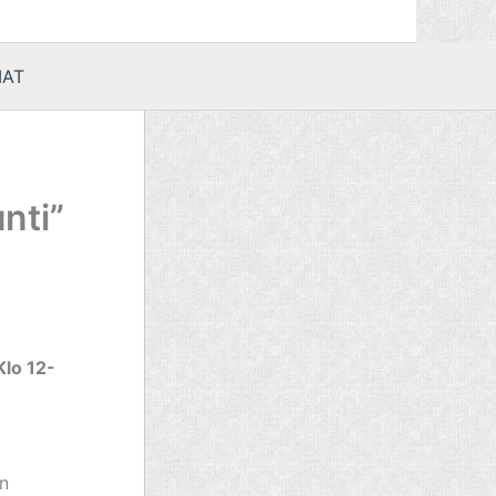
AT
nti”
Klo 12-
en