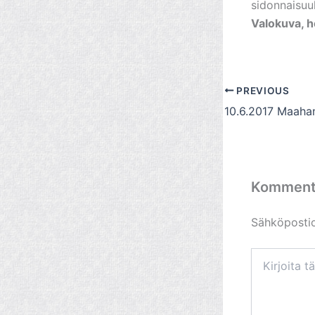
sidonnaisuuk
Valokuva, h
PREVIOUS
Komment
Sähköpostios
Kirjoita
tähän..