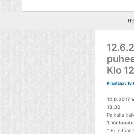
HE
12.6.
puheen
Klo 1
Kirjoittaja
/
18.
12.6.2017 V
13.30
Paikalla kai
1. Valtuust
* Ei mitään