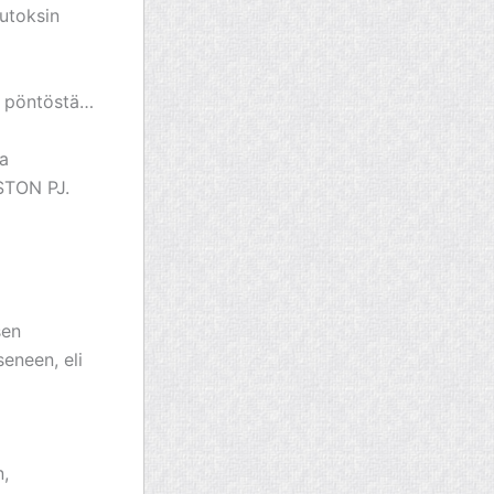
uutoksin
in pöntöstä…
a
STON PJ.
sen
eneen, eli
n,