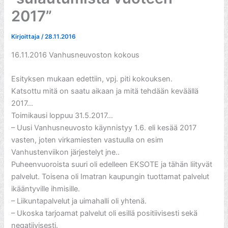
2017”
Kirjoittaja
/
28.11.2016
16.11.2016 Vanhusneuvoston kokous
Esityksen mukaan edettiin, vpj. piti kokouksen.
Katsottu mitä on saatu aikaan ja mitä tehdään keväällä
2017…
Toimikausi loppuu 31.5.2017…
– Uusi Vanhusneuvosto käynnistyy 1.6. eli kesää 2017
vasten, joten virkamiesten vastuulla on esim
Vanhustenviikon järjestelyt jne..
Puheenvuoroista suuri oli edelleen EKSOTE ja tähän liityvät
palvelut. Toisena oli Imatran kaupungin tuottamat palvelut
ikääntyville ihmisille.
– Liikuntapalvelut ja uimahalli oli yhtenä.
– Ukoska tarjoamat palvelut oli esillä positiivisesti sekä
negatiivisesti.