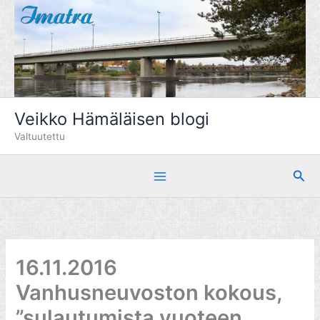
Siirry
sisältöön
Veikko Hämäläisen blogi
Valtuutettu
Hae
16.11.2016
Vanhusneuvoston kokous,
”sulautumista vuoteen