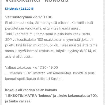
Kirjoittaja
/
22.5.2015
Valtuustoryhmä klo 17-17.30
Ei ollut muutoksia, täsmennyksiä eiliseen. Kerrottiin että
perustetaan valiokunta, ei tarvitse kysellä miksi.
Toki Eksotesta muutama sana ja asiallinen keskustelu.
SDP valtuustoaloite ”ISS osakkeiden myynnistä”,joka oli
puettu kirjalliseen muotoon, oli ok. Tulee muistaa että tämä
sama ja syvällisempi keskustelu käytiin syyksyllä/2014, eli
asia ei ollut uusi…
Valtuustokokous klo 17.30- 19.00
…. Imatran ”SDP” Imatran kansanedustaja ilmoitti jäi pois
kunnallispolitiikasta tilalle tuli Saska..
Kokous oli kahden asian kokous
1. EKSOTE/IMATRA ”kokous” ja .. koko kokousajasta 70%
ja tauko välissä.