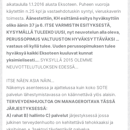
aikataululla 1.1.2016 alusta Eksoteen. Puheen vuoroja
käytettiin n.25 kpl ja vastaehdotuskin syntyi, vieruskaverin
toimesta.
Äänestettiin, KH esittämä esitys hyväksyttiin
oliko äänin 37 ja 6. ITSE VARMISTIN ESITYKSESTÄ,
KYSYMÄLLÄ TULEEKO UUSI, nyt neuvotelun alla oleva,
PERUSSOPIMUS VALTUUSTON HYVÄKSYTTÄVÄKSI …
vastaus oli kyllä tulee. Uuden perussopimuksen tulee
hyväksyä kaikki Eksoteen kuuluvat kunnat
yksimielisesti….
SYKSYLLÄ 2015 OLEMME
NEUVOTTELUTULOKSEN EDESSÄ…
ITSE NÄEN ASIA NÄIN…
Näkemys asenteessa ja ajattelussa kuin koko SOTE
palvelun lähestymistavassa on käännettävä ylös alaisin.
TERVEYDENHUOLTOA ON MANAGEROITAVA TÄSSÄ
JÄRJESTYKSESSÄ:
A) rahat B) hallinto C) palvelut
järjestyksessä jossa
julkinen terveydenhuolto on kehitettävä tehokkaaksi ja
yksityinen + 3sektori täydentävät palvelua.