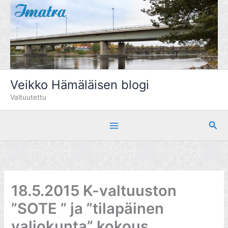
Siirry
sisältöön
Veikko Hämäläisen blogi
Valtuutettu
Hae
18.5.2015 K-valtuuston
”SOTE ” ja ”tilapäinen
valiokunta” kokous