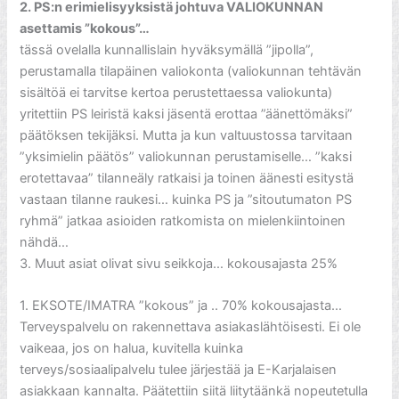
2. PS:n erimielisyyksistä johtuva VALIOKUNNAN
asettamis ”kokous”…
tässä ovelalla kunnallislain hyväksymällä ”jipolla”,
perustamalla tilapäinen valiokonta (valiokunnan tehtävän
sisältöä ei tarvitse kertoa perustettaessa valiokunta)
yritettiin PS leiristä kaksi jäsentä erottaa ”äänettömäksi”
päätöksen tekijäksi. Mutta ja kun valtuustossa tarvitaan
”yksimielin päätös” valiokunnan perustamiselle… ”kaksi
erotettavaa” tilanneäly ratkaisi ja toinen äänesti esitystä
vastaan tilanne raukesi… kuinka PS ja ”sitoutumaton PS
ryhmä” jatkaa asioiden ratkomista on mielenkiintoinen
nähdä…
3. Muut asiat olivat sivu seikkoja… kokousajasta 25%
1. EKSOTE/IMATRA ”kokous” ja .. 70% kokousajasta…
Terveyspalvelu on rakennettava asiakaslähtöisesti. Ei ole
vaikeaa, jos on halua, kuvitella kuinka
terveys/sosiaalipalvelu tulee järjestää ja E-Karjalaisen
asiakkaan kannalta. Päätettiin siitä liitytäänkä nopeutetulla