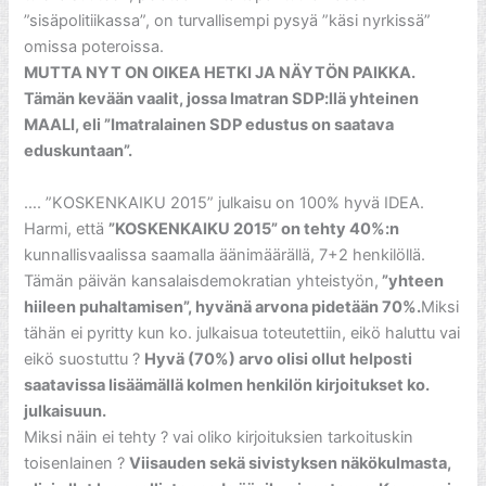
”sisäpolitiikassa”, on turvallisempi pysyä ”käsi nyrkissä”
omissa poteroissa.
MUTTA NYT ON OIKEA HETKI JA NÄYTÖN PAIKKA.
Tämän kevään vaalit, jossa Imatran SDP:llä yhteinen
MAALI, eli ”Imatralainen SDP edustus on saatava
eduskuntaan”.
…. ”KOSKENKAIKU 2015” julkaisu on 100% hyvä IDEA.
Harmi, että
”KOSKENKAIKU 2015” on tehty 40%:n
kunnallisvaalissa saamalla äänimäärällä, 7+2 henkilöllä.
Tämän päivän kansalaisdemokratian yhteistyön,
”yhteen
hiileen puhaltamisen”, hyvänä arvona pidetään 70%.
Miksi
tähän ei pyritty kun ko. julkaisua toteutettiin, eikö haluttu vai
eikö suostuttu ?
Hyvä (70%) arvo olisi ollut helposti
saatavissa lisäämällä kolmen henkilön kirjoitukset ko.
julkaisuun.
Miksi näin ei tehty ? vai oliko kirjoituksien tarkoituskin
toisenlainen ?
Viisauden sekä sivistyksen näkökulmasta,