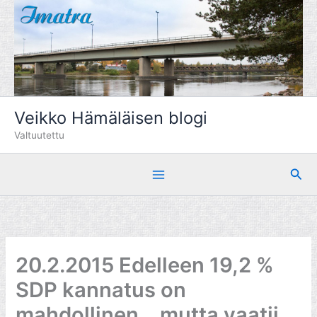
Siirry
sisältöön
Veikko Hämäläisen blogi
Valtuutettu
Hae
20.2.2015 Edelleen 19,2 %
SDP kannatus on
mahdollinen… mutta vaatii