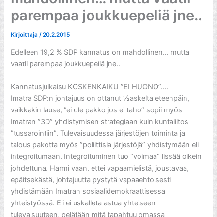
parempaa joukkuepeliä jne..
Kirjoittaja
/
20.2.2015
Edelleen 19,2 % SDP kannatus on mahdollinen… mutta
vaatii parempaa joukkuepeliä jne..
Kannatusjulkaisu KOSKENKAIKU ”EI HUONO”….
Imatra SDP:n johtajuus on ottanut ½askelta eteenpäin,
vaikkakin lause, ”ei ole pakko jos ei taho” sopii myös
Imatran ”3D” yhdistymisen strategiaan kuin kuntaliitos
”tussarointiin”. Tulevaisuudessa järjestöjen toiminta ja
talous pakotta myös ”poliittisia järjestöjä” yhdistymään eli
integroitumaan. Integroituminen tuo ”voimaa” lissää oikein
johdettuna. Harmi vaan, ettei vapaamielistä, joustavaa,
epäitsekästä, johtajuutta pystytä vapaaehtoisesti
yhdistämään Imatran sosiaalidemokraattisessa
yhteistyössä. Eli ei uskalleta astua yhteiseen
tulevaisuuteen, pelätään mitä tapahtuu omassa