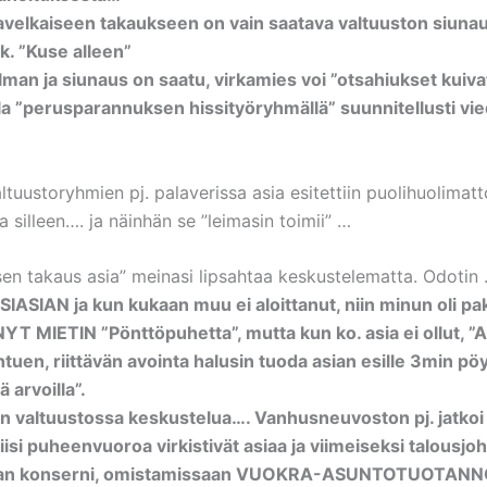
velkaiseen takaukseen on vain saatava valtuuston siunaus
. ”Kuse alleen”
 ilman ja siunaus on saatu, virkamies voi ”otsahiukset kuiv
la ”perusparannuksen hissityöryhmällä” suunnitellusti vie
…
altuustoryhmien pj. palaverissa asia esitettiin puolihuolimat
a silleen…. ja näinhän se ”leimasin toimii” …
en takaus asia” meinasi lipsahtaa keskustelematta. Odotin
ASIAN ja kun kukaan muu ei aloittanut, niin minun oli pa
NYT MIETIN ”Pönttöpuhetta”, mutta kun ko. asia ei ollut, ”
johtuen, riittävän avointa halusin tuoda asian esille 3min 
ä arvoilla”.
in valtuustossa keskustelua…. Vanhusneuvoston pj. jatkoi
isi puheenvuoroa virkistivät asiaa ja viimeiseksi talousjoh
tran konserni, omistamissaan VUOKRA-ASUNTOTUOTANN