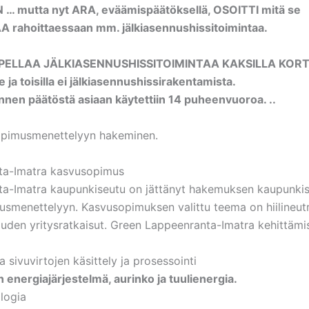
 … mutta nyt ARA, eväämispäätöksellä, OSOITTI mitä se
 rahoittaessaan mm. jälkiasennushissitoimintaa.
PELLAA JÄLKIASENNUSHISSITOIMINTAA KAKSILLA KORT
ee ja toisilla ei jälkiasennushissirakentamista.
nnen päätöstä asiaan käytettiin 14 puheenvuoroa. ..
opimusmenettelyyn hakeminen.
ta-Imatra kasvusopimus
a-Imatra kaupunkiseutu on jättänyt hakemuksen kaupunkis
smenettelyyn. Kasvusopimuksen valittu teema on hiilineut
louden yritysratkaisut. Green Lappeenranta-Imatra kehittämi
ja sivuvirtojen käsittely ja prosessointi
n energiajärjestelmä, aurinko ja tuulienergia.
ologia