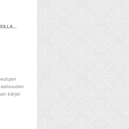
EILLA…
eutujen
raalisuuden
sen kärjet