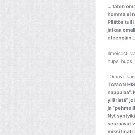
… täten oma
homma ei nk
Päätös tuli
jatkaa omal
eteenpäin
Ilmeisesti v
hups, hups j
”Omavelkais
TÄMÄN HISSI
nappulaa”. 
ylläristä” 
ja ”pehmeill
Nyt syntyik
seuraavat vi
miksi Ima