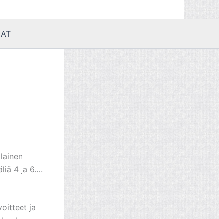
AT
llainen
iä 4 ja 6….
oitteet ja