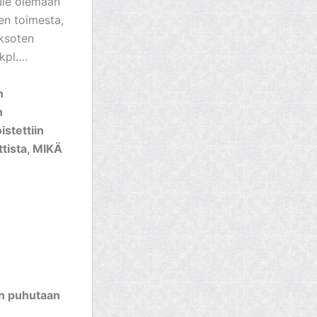
tule olemaan
sen toimesta,
Eksoten
 kpl….
n
n
stettiin
ttista, MIKÄ
kun puhutaan