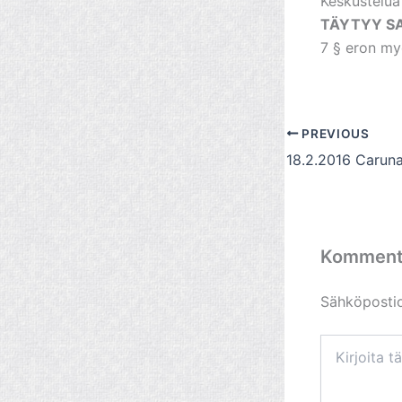
Keskustelua
TÄYTYY SA
7 § eron m
PREVIOUS
Komment
Sähköpostios
Kirjoita
tähän..