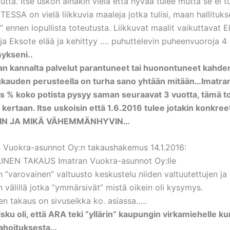
uutta. Itse uskon ainakin vielä että hyvää tulee mutta se ei 
ESSA on vielä liikkuvia maaleja jotka tulisi, maan hallituk
 ennen lopullista toteutusta. Liikkuvat maalit vaikuttavat 
 ja Eksote elää ja kehittyy …. puhuttelevin puheenvuoroja 4
ykseni..
n kannalta palvelut parantuneet tai huonontuneet kahde
ukauden perusteella on turha sano yhtään mitään…Imatra
% koko potista pysyy saman seuraavat 3 vuotta, tämä toi
ertaan. Itse uskoisin että 1.6.2016 tulee jotakin konkree
VIN JA MIKÄ VÄHEMMÄNHYVIN…
n Vuokra-asunnot Oy:n takaushakemus 14.1.2016:
NEN TAKAUS Imatran Vuokra-asunnot Oy:lle
n ”varovainen” valtuusto keskustelu niiden valtuutettujen ja
 välillä jotka ”ymmärsivät” mistä oikein oli kysymys.
n takaus on sivuseikka ko. asiassa…..
isku oli, että ARA teki ”yllärin” kaupungin virkamiehelle 
ahoituksesta…