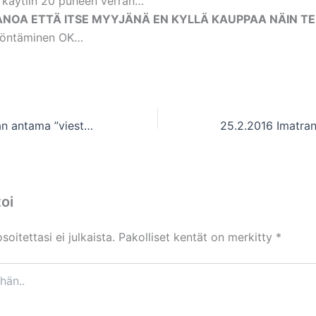
 käytiin 20 puheen verran…
NOA ETTÄ ITSE MYYJÄNÄ EN KYLLÄ KAUPPAA NÄIN TE
yöntäminen OK…
18.2.2016 Carunan antama ”viesti” on ”TTIP” totuus globaalista markkinataloudesta.
oi
oitettasi ei julkaista.
Pakolliset kentät on merkitty
*