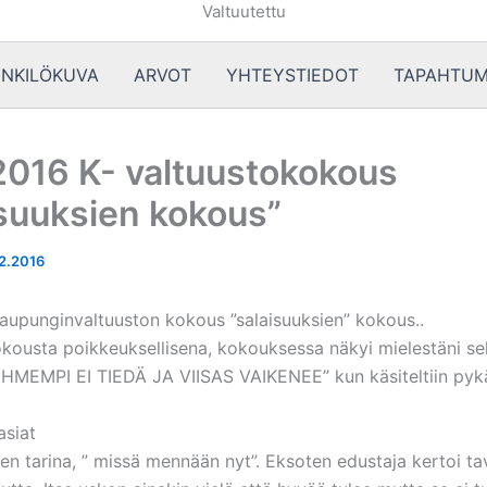
Valtuutettu
NKILÖKUVA
ARVOT
YHTEYSTIEDOT
TAPAHTUM
2016 K- valtuustokokous
isuuksien kokous”
2.2016
aupunginvaltuuston kokous ”salaisuuksien” kokous..
kokousta poikkeuksellisena, kokouksessa näkyi mielestäni se
HMEMPI EI TIEDÄ JA VIISAS VAIKENEE” kun käsiteltiin pykäl
asiat
n tarina, ” missä mennään nyt”. Eksoten edustaja kertoi tav