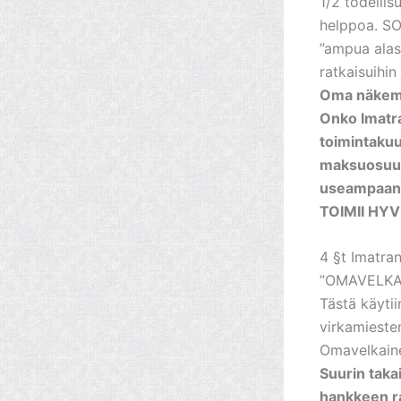
1/2 todellis
helppoa. SOT
”ampua alas”
ratkaisuihin
Oma näkem
Onko Imatra
toimintaku
maksuosuus 
useampaan k
TOIMII HY
4 §t Imatra
”OMAVELKAI
Tästä käytii
virkamiesten
Omavelkaine
Suurin taka
hankkeen r