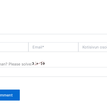
Email*
Kotisivun
osoite
an? Please solve: