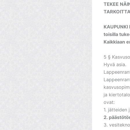
TEKEE NÄIN
TARKOITTAA
KAUPUNKI 
toisilla tuk
Kaikkiaan e
5 § Kasvus
Hyvä asia.
Lappeenran
Lappeenrant
kasvusopimu
ja kiertota
ovat:
1. jätteiden 
2. päästötö
3. vesitekn