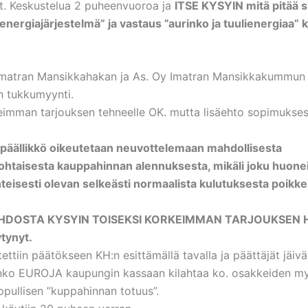
t. Keskustelua 2 puheenvuoroa ja
ITSE KYSYIN mitä pitää s
energiajärjestelmä” ja vastaus ”aurinko ja tuulienergiaa”
Imatran Mansikkahakan ja As. Oy Imatran Mansikkakummun
n tukkumyynti.
imman tarjouksen tehneelle OK. mutta lisäehto sopimukses
ntapäällikkö oikeutetaan neuvottelemaan mahdollisesta
htaisesta kauppahinnan alennuksesta, mikäli joku huone
teisesti olevan selkeästi normaalista kulutuksesta poikk
DOSTA KYSYIN TOISEKSI KORKEIMMAN TARJOUKSEN H
ytynyt.
ttiin päätökseen KH:n esittämällä tavalla ja päättäjät jäivät
jonko EUROJA kaupungin kassaan kilahtaa ko. osakkeiden m
opullisen ”kuppahinnan totuus”.