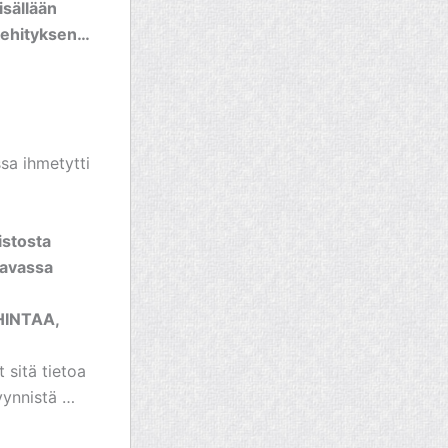
isällään
 kehityksen…
sa ihmetytti
istosta
eavassa
INTAA,
 sitä tietoa
yynnistä …