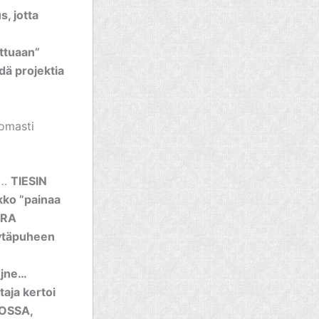
, jotta
attuaan”
dä projektia
tomasti
 …
TIESIN
kko ”painaa
ARA
pöytäpuheen
 jne…
taja kertoi
OSSA,