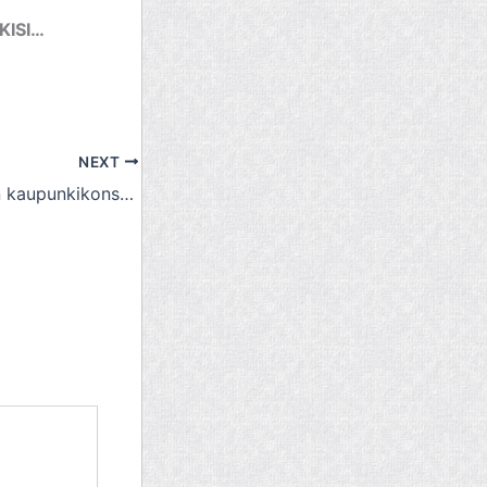
KISI…
NEXT
25.2.2016 Imatran kaupunkikonserni tukee omistamissaan vuokra-asunnoissaan jälkiasennushissi toimintaa, mutta ei omistusasuntojen vastaavaa toimintaa.