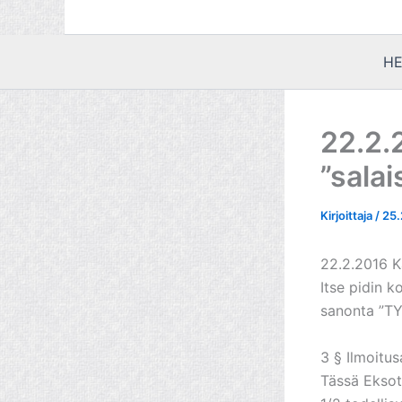
HE
22.2.
”sala
Kirjoittaja
/
25.
22.2.2016 K
Itse pidin 
sanonta ”TY
3 § Ilmoitus
Tässä Eksote