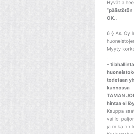
Hyvät aihee
”päästötön 
OK..
6 § As. Oy 
huoneistoje
Myyty korke
…….
– tilahalli
huoneistoko
todetaan yh
kunnossa
TÄMÄN JOH
hintaa ei lö
Kauppa saate
vaille, pal
ja mikä on l