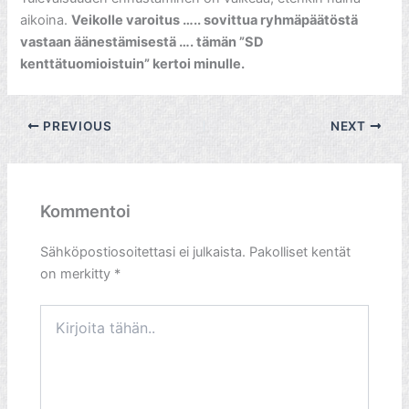
aikoina.
Veikolle varoitus ….. sovittua ryhmäpäätöstä
vastaan äänestämisestä …. tämän ”SD
kenttätuomioistuin” kertoi minulle.
PREVIOUS
NEXT
Kommentoi
Sähköpostiosoitettasi ei julkaista.
Pakolliset kentät
on merkitty
*
Kirjoita
tähän..