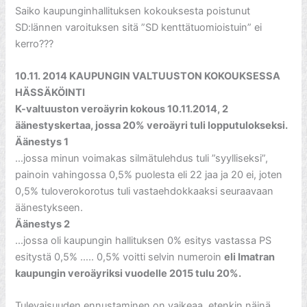
Saiko kaupunginhallituksen kokouksesta poistunut
SD:lännen varoituksen sitä ”SD kenttätuomioistuin” ei
kerro???
10.11. 2014 KAUPUNGIN VALTUUSTON KOKOUKSESSA
HÄSSÄKÖINTI
K-valtuuston veroäyrin kokous 10.11.2014, 2
äänestyskertaa, jossa 20% veroäyri tuli lopputulokseksi.
Äänestys 1
…jossa minun voimakas silmätulehdus tuli ”syylliseksi”,
painoin vahingossa 0,5% puolesta eli 22 jaa ja 20 ei, joten
0,5% tuloverokorotus tuli vastaehdokkaaksi seuraavaan
äänestykseen.
Äänestys 2
…jossa oli kaupungin hallituksen 0% esitys vastassa PS
esitystä 0,5% ….. 0,5% voitti selvin numeroin
eli Imatran
kaupungin veroäyriksi vuodelle 2015 tulu 20%.
Tulevaisuuden ennustaminen on vaikeaa, etenkin näinä