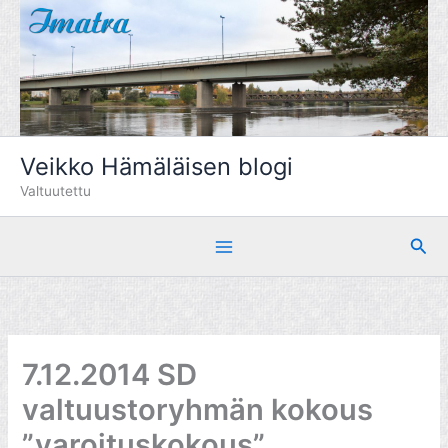
Siirry
sisältöön
Veikko Hämäläisen blogi
Valtuutettu
Hae
7.12.2014 SD
valtuustoryhmän kokous
”varoituskokous”