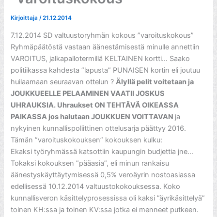
Kirjoittaja
/
21.12.2014
7.12.2014 SD valtuustoryhmän kokous ”varoituskokous”
Ryhmäpäätöstä vastaan äänestämisestä minulle annettiin
VAROITUS, jalkapallotermillä KELTAINEN kortti… Saako
politiikassa kahdesta ”lapusta” PUNAISEN kortin eli joutuu
huilaamaan seuraavan ottelun ?
Älyllä pelit voitetaan ja
JOUKKUEELLE PELAAMINEN VAATII JOSKUS
UHRAUKSIA. Uhraukset ON TEHTÄVÄ OIKEASSA
PAIKASSA jos halutaan JOUKKUEN VOITTAVAN
ja
nykyinen kunnallispoliittinen ottelusarja päättyy 2016.
Tämän ”varoituskokouksen” kokouksen kulku:
Ekaksi työryhmässä katsottiin kaupungin budjettia jne…
Tokaksi kokouksen ”pääasia”, eli minun rankaisu
äänestyskäyttäytymisessä 0,5% veroäyrin nostoasiassa
edellisessä 10.12.2014 valtuustokokouksessa. Koko
kunnallisveron käsittelyprosessissa oli kaksi ”äyrikäsittelyä”
toinen KH:ssa ja toinen KV:ssa jotka ei menneet putkeen.