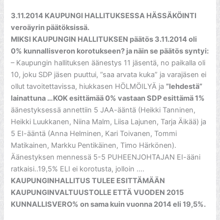
3.11.2014 KAUPUNGI HALLITUKSESSA HÄSSÄKÖINTI
veroäyrin päätöksissä.
MIKSI KAUPUNGIN HALLITUKSEN päätös 3.11.2014 oli
0% kunnallisveron korotukseen? ja näin se päätös syntyi:
– Kaupungin hallituksen äänestys 11 jäsentä, no paikalla oli
10, joku SDP jäsen puuttui, ”saa arvata kuka” ja varajäsen ei
ollut tavoitettavissa, hiukkasen HÖLMÖILYÄ ja
”lehdestä”
lainattuna …KOK esittämää 0% vastaan SDP esittämä 1%
äänestyksessä annettiin 5 JAA-ääntä (Heikki Tanninen,
Heikki Luukkanen, Niina Malm, Liisa Lajunen, Tarja Äikää) ja
5 EI-ääntä (Anna Helminen, Kari Toivanen, Tommi
Matikainen, Markku Pentikäinen, Timo Härkönen).
Äänestyksen mennessä 5-5 PUHEENJOHTAJAN EI-ääni
ratkaisi..19,5% ELI ei korotusta, jolloin ….
KAUPUNGINHALLITUS TULEE ESITTÄMÄÄN
KAUPUNGINVALTUUSTOLLE ETTÄ VUODEN 2015
KUNNALLISVERO% on sama kuin vuonna 2014 eli 19,5%.