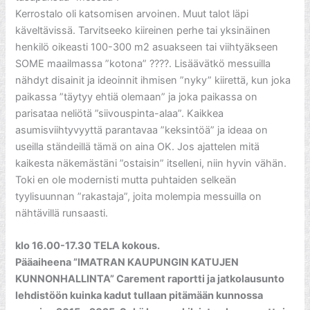
Kerrostalo oli katsomisen arvoinen. Muut talot läpi
käveltävissä. Tarvitseeko kiireinen perhe tai yksinäinen
henkilö oikeasti 100-300 m2 asuakseen tai viihtyäkseen
SOME maailmassa ”kotona” ????. Lisäävätkö messuilla
nähdyt disainit ja ideoinnit ihmisen ”nyky” kiirettä, kun joka
paikassa ”täytyy ehtiä olemaan” ja joka paikassa on
parisataa neliötä ”siivouspinta-alaa”. Kaikkea
asumisviihtyvyyttä parantavaa ”keksintöä” ja ideaa on
useilla ständeillä tämä on aina OK. Jos ajattelen mitä
kaikesta näkemästäni ”ostaisin” itselleni, niin hyvin vähän.
Toki en ole modernisti mutta puhtaiden selkeän
tyylisuunnan ”rakastaja”, joita molempia messuilla on
nähtävillä runsaasti.
klo 16.00-17.30 TELA kokous.
Pääaiheena ”IMATRAN KAUPUNGIN KATUJEN
KUNNONHALLINTA” Carement raportti ja jatkolausunto
lehdistöön kuinka kadut tullaan pitämään kunnossa