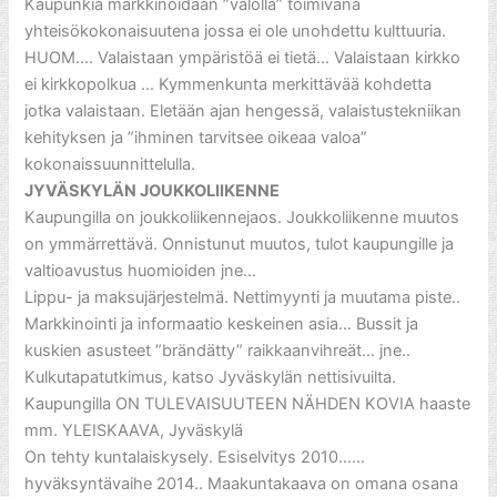
Kaupunkia markkinoidaan ”valolla” toimivana
yhteisökokonaisuutena jossa ei ole unohdettu kulttuuria.
HUOM…. Valaistaan ympäristöä ei tietä… Valaistaan kirkko
ei kirkkopolkua … Kymmenkunta merkittävää kohdetta
jotka valaistaan. Eletään ajan hengessä, valaistustekniikan
kehityksen ja ”ihminen tarvitsee oikeaa valoa”
kokonaissuunnittelulla.
JYVÄSKYLÄN JOUKKOLIIKENNE
Kaupungilla on joukkoliikennejaos. Joukkoliikenne muutos
on ymmärrettävä. Onnistunut muutos, tulot kaupungille ja
valtioavustus huomioiden jne…
Lippu- ja maksujärjestelmä. Nettimyynti ja muutama piste..
Markkinointi ja informaatio keskeinen asia… Bussit ja
kuskien asusteet ”brändätty” raikkaanvihreät… jne..
Kulkutapatutkimus, katso Jyväskylän nettisivuilta.
Kaupungilla ON TULEVAISUUTEEN NÄHDEN KOVIA haaste
mm. YLEISKAAVA, Jyväskylä
On tehty kuntalaiskysely. Esiselvitys 2010……
hyväksyntävaihe 2014.. Maakuntakaava on omana osana