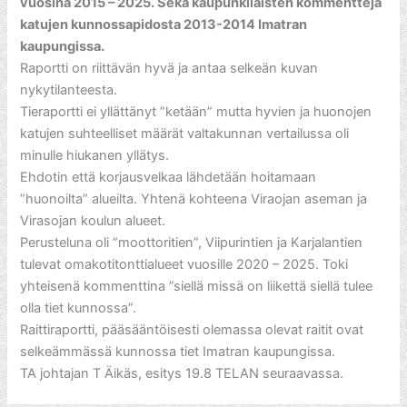
vuosina 2015 – 2025. Sekä kaupunkilaisten kommentteja
katujen kunnossapidosta 2013-2014 Imatran
kaupungissa.
Raportti on riittävän hyvä ja antaa selkeän kuvan
nykytilanteesta.
Tieraportti ei yllättänyt ”ketään” mutta hyvien ja huonojen
katujen suhteelliset määrät valtakunnan vertailussa oli
minulle hiukanen yllätys.
Ehdotin että korjausvelkaa lähdetään hoitamaan
”huonoilta” alueilta. Yhtenä kohteena Viraojan aseman ja
Virasojan koulun alueet.
Perusteluna oli ”moottoritien”, Viipurintien ja Karjalantien
tulevat omakotitonttialueet vuosille 2020 – 2025. Toki
yhteisenä kommenttina ”siellä missä on liikettä siellä tulee
olla tiet kunnossa”.
Raittiraportti, pääsääntöisesti olemassa olevat raitit ovat
selkeämmässä kunnossa tiet Imatran kaupungissa.
TA johtajan T Äikäs, esitys 19.8 TELAN seuraavassa.