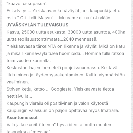
”kaavoitussopassa”.
Esiselvitys… Yleiskaavan kehäväylät jne.. kaupunki jaettu
osiin ” Olli. Lalli. Massu”…. Muurame ei kuulu Jkylään.
JYVÄSKYLÄN TULEVAISUUS
Kasvu, 25000 uutta asukasta, 30000 uutta asuntoa, 400ha
uutta teollisuustonttimaata…2040 mennessä.
Yleiskaavassa tärkeINTÄ on liikenne ja väylät. Mikä on katu
ja mikä liikenneväylä tulee huomioida… Homma tulle ratkoa
toimivuuden kannalta.
Keskustan laajeminen etelä pohjoissuunnassa. Kestävä
liikkuminen ja täydennysrakentaminen. Kulttuuriympäristön
vaaliminen.
Striven ketju, katso … Googlesta. Yleiskaavasta tietoa
nettisivuilla…
Kaupungin vierailu oli positiivinen ja valon käytöstä
kaupungin valaisuun on paljon opittavaa myös Imatralle.
Asuntomessut
Valo ja kulkureitti”teema” hyviä ideoita mutta muuten
tasapaksua ”messua”.