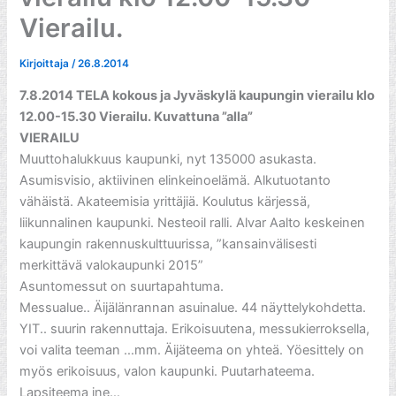
Vierailu.
Kirjoittaja
/
26.8.2014
7.8.2014 TELA kokous ja Jyväskylä kaupungin vierailu klo
12.00-15.30 Vierailu. Kuvattuna ”alla”
VIERAILU
Muuttohalukkuus kaupunki, nyt 135000 asukasta.
Asumisvisio, aktiivinen elinkeinoelämä. Alkutuotanto
vähäistä. Akateemisia yrittäjiä. Koulutus kärjessä,
liikunnalinen kaupunki. Nesteoil ralli. Alvar Aalto keskeinen
kaupungin rakennuskulttuurissa, ”kansainvälisesti
merkittävä valokaupunki 2015”
Asuntomessut on suurtapahtuma.
Messualue.. Äijälänrannan asuinalue. 44 näyttelykohdetta.
YIT.. suurin rakennuttaja. Erikoisuutena, messukierroksella,
voi valita teeman …mm. Äijäteema on yhteä. Yöesittely on
myös erikoisuus, valon kaupunki. Puutarhateema.
Lapsiteema jne…