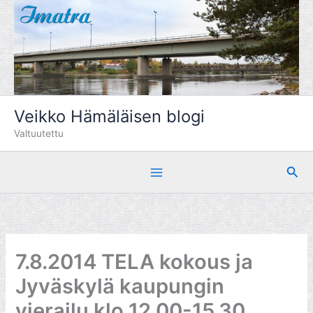
Siirry
sisältöön
Veikko Hämäläisen blogi
Valtuutettu
Hae
7.8.2014 TELA kokous ja
Jyväskylä kaupungin
vierailu klo 12.00-15.30