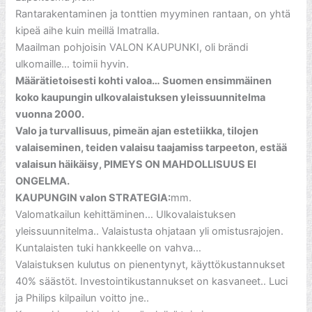
Rantarakentaminen ja tonttien myyminen rantaan, on yhtä
kipeä aihe kuin meillä Imatralla.
Maailman pohjoisin VALON KAUPUNKI, oli brändi
ulkomaille… toimii hyvin.
Määrätietoisesti kohti valoa… Suomen ensimmäinen
koko kaupungin ulkovalaistuksen yleissuunnitelma
vuonna 2000.
Valo ja turvallisuus, pimeän ajan estetiikka, tilojen
valaiseminen, teiden valaisu taajamiss tarpeeton, estää
valaisun häikäisy, PIMEYS ON MAHDOLLISUUS EI
ONGELMA.
KAUPUNGIN valon STRATEGIA:
mm.
Valomatkailun kehittäminen… Ulkovalaistuksen
yleissuunnitelma.. Valaistusta ohjataan yli omistusrajojen.
Kuntalaisten tuki hankkeelle on vahva…
Valaistuksen kulutus on pienentynyt, käyttökustannukset
40% säästöt. Investointikustannukset on kasvaneet.. Luci
ja Philips kilpailun voitto jne..