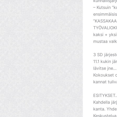
kunnallisjär
– Kutsuin ”
ensimmäisist
”KASSAKAAPI
TYÖVALIOKUN
kaksi + yksi
mustaa valko
3 SD järjes
11.1 kukin 
lävitse jne…
Kokoukset ol
kannat tuliv
ESITYKSET
Kahdella jär
kanta. Yhdel
Keskustelua 