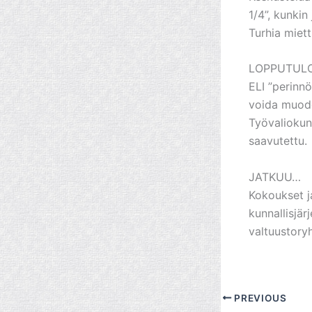
1/4”, kunki
Turhia miet
LOPPUTULO
ELI ”perinn
voida muodo
Työvaliokun
saavutettu.
JATKUU…
Kokoukset ja
kunnallisjär
valtuustory
PREVIOUS