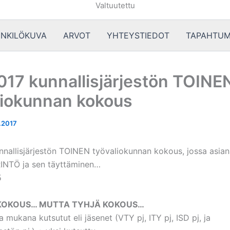
Valtuutettu
NKILÖKUVA
ARVOT
YHTEYSTIEDOT
TAPAHTUM
2017 kunnallisjärjestön TOINE
liokunnan kokous
1.2017
unnallisjärjestön TOINEN työvaliokunnan kokous, jossa asian
INTÖ ja sen täyttäminen…
5
KOKOUS… MUTTA TYHJÄ KOKOUS…
mukana kutsutut eli jäsenet (VTY pj, ITY pj, ISD pj, ja