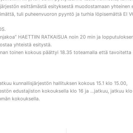
n järjestön esittämästä esityksestä muodostamaan yhteinen e
timättä, tuli puheenvuoron pyyntö ja turhia löpisemättä EI
S.
önjakoa” HAETTIIN RATKAISUA noin 20 min ja lopputuloksena 
staa yhteistä esitystä.
nan toinen kokous päättyi 18.35 toteamalla että tavoitetta 
tkuu kunnallisjärjestön hallituksen kokous 15.1 klo 15.00,
jestön edustajiston kokouksella klo 16 ja …jatkuu, jatkuu kl
hmän kokouksella.