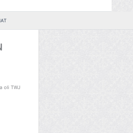
AT
N
a oli TWJ