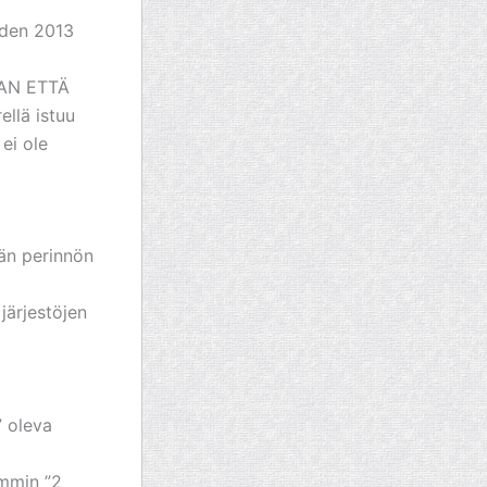
oden 2013
AAN ETTÄ
llä istuu
 ei ole
män perinnön
järjestöjen
” oleva
emmin ”2