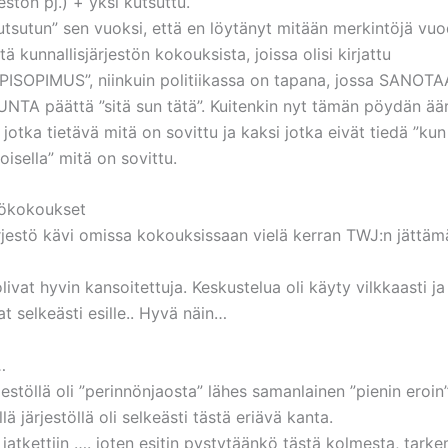
jestön pj.) + yksi kutsuttu.
kutsutun” sen vuoksi, että en löytänyt mitään merkintöjä vu
ä kunnallisjärjestön kokouksista, joissa olisi kirjattu
SOPIMUS”, niinkuin politiikassa on tapana, jossa SANOT
TA päättä ”sitä sun tätä”. Kuitenkin nyt tämän pöydän ääre
 jotka tietävä mitä on sovittu ja kaksi jotka eivät tiedä ”kun
isella” mitä on sovittu.
tökokoukset
järjestö kävi omissa kokouksissaan vielä kerran TWJ:n jättä
ivat hyvin kansoitettuja. Keskustelua oli käyty vilkkaasti ja 
at selkeästi esille.. Hyvä näin…
…
jestöllä oli ”perinnönjaosta” lähes samanlainen ”pienin eroin
lä järjestöllä oli selkeästi tästä eriävä kanta.
jatkettiin …. joten esitin pystytäänkö tästä kolmesta, tark