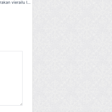
14.1.2016 Timo Harakan vierailu Imatralla