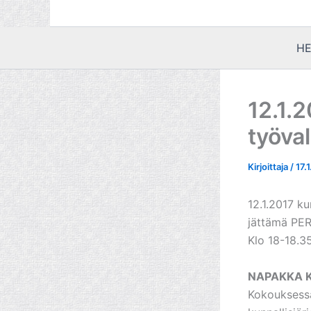
HE
12.1.
työva
Kirjoittaja
/
17.
12.1.2017 k
jättämä PER
Klo 18-18.3
NAPAKKA 
Kokouksessa 