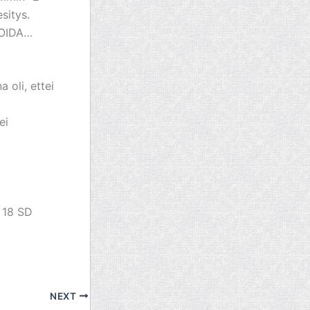
sitys.
 VOIDA…
oli, ettei
ei
o 18 SD
NEXT