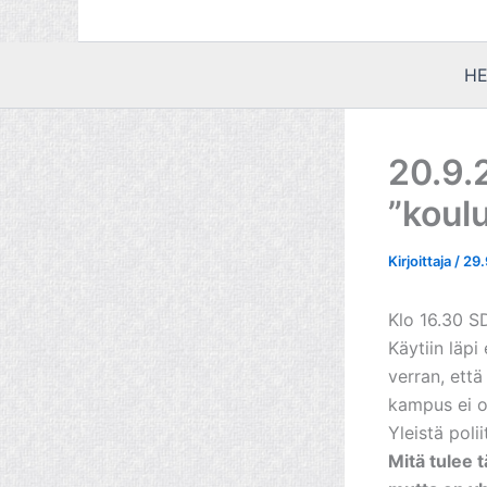
HE
20.9.
”koul
Kirjoittaja
/
29.
Klo 16.30 
Käytiin läpi
verran, ett
kampus ei o
Yleistä poli
Mitä tulee 