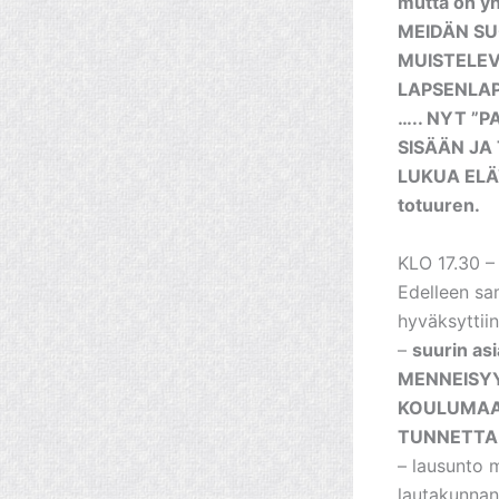
mutta on yh
MEIDÄN SUO
MUISTELEV
LAPSENLAP
….. NYT ”P
SISÄÄN JA
LUKUA ELÄ
totuuren.
KLO 17.30 
Edelleen sa
hyväksyttiin
–
suurin as
MENNEISYY
KOULUMAAI
TUNNETTA.
– lausunto m
lautakunnan