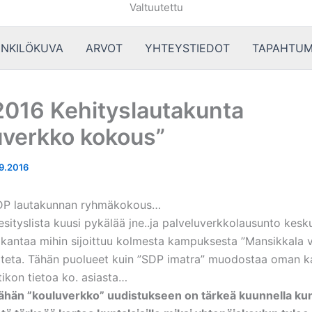
Valtuutettu
NKILÖKUVA
ARVOT
YHTEYSTIEDOT
TAPAHTUM
2016 Kehityslautakunta
uverkko kokous”
9.2016
SDP lautakunnan ryhmäkokous…
 esityslista kuusi pykälää jne..ja palveluverkkolausunto kesku
ä kantaa mihin sijoittuu kolmesta kampuksesta ”Mansikkala 
teta. Tähän puolueet kuin ”SDP imatra” muodostaa oman k
itikon tietoa ko. asiasta…
tähän ”kouluverkko” uudistukseen on tärkeä kuunnella kunt