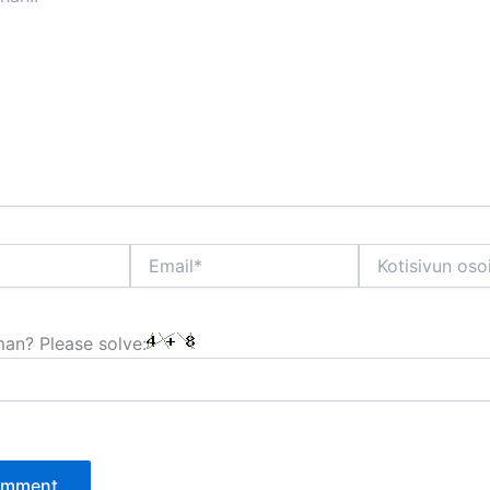
Email*
Kotisivun
osoite
an? Please solve: