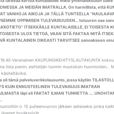
tä tärkeää kertoa kuntalaisille miksi yhtenäiskoulun tulee
MESSA JA MEIDÄN IMATRALLA. On harmillista, että K
AT VANHOJA AIKOJA JA TÄLLÄ TUNTEELLA ”NAULAAV
SEMME OPPIMISEN TULEVAISUUDEN… totuuren saa san
AKKOTIETO” ITSEKKÄILLE KUNTALAISILLE, EI TOISESTA
 TOISESTA ULOS TIETOA, VAAN SITÄ FAKTAA MITÄ ITSEK
VÄ KUNTALAINEN OIKEASTI TARVITSEE sanoakseen om
– 18.40 Varsinainen KAUPUNGIKEHITYSLAUTAKUNTA kokou
ma lista pienin, esittelijän tuomin muutoksin huomioiden… 
 käsiteltäviksi.
ia oli tämä palveluverkkolausunto, jossa käytiin TILASTOL
S KUIN ENNUSTEELINEN TULEVAISUUS IMATRAN
LMASTA läpi eli FAKTAT ILMAN TUNNETTA …. UNOHT
.
uotoiltiin n. 15 puheenvuoron jälkeen sellaiseksi jonka kaik
 jäsenet hyväksyivät.