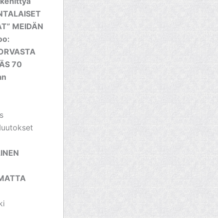
 kehittyä
UNTALAISET
AT” MEIDÄN
oo:
 KORVASTA
ÄS 70
an
s
Muutokset
LINEN
AMATTA
ki