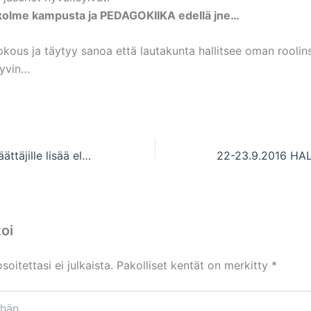
kolme kampusta ja PEDAGOKIIKA edellä jne…
okous ja täytyy sanoa että lautakunta hallitsee oman roolin
hyvin…
17.9.2016 Kuntapäättäjille lisää elinvoimatehtäviä
oi
oitettasi ei julkaista.
Pakolliset kentät on merkitty
*