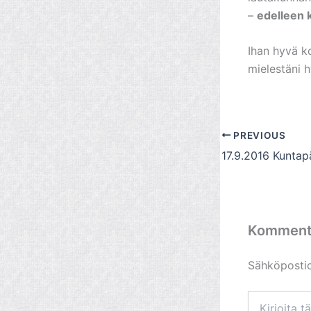
–
edelleen 
Ihan hyvä k
mielestäni 
PREVIOUS
Komment
Sähköpostios
Kirjoita
tähän..