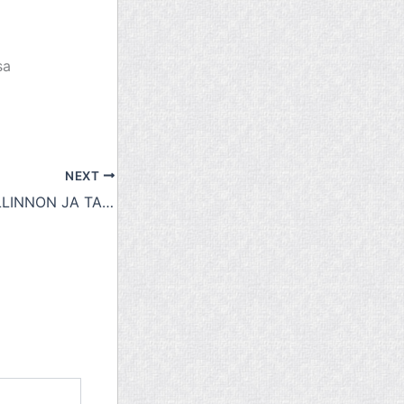
sa
NEXT
22-23.9.2016 HALLINNON JA TARKASTUSTOIMEN ”valtio, maakunta, kunta” SEMINAARI