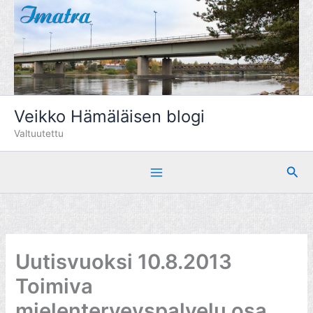
Siirry
sisältöön
Veikko Hämäläisen blogi
Valtuutettu
Hae
Uutisvuoksi 10.8.2013
Toimiva
mielenterveyspalvelu osa