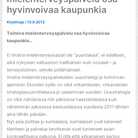
hyvinvoivaa kaupunkia
Kirjoittaja
/
10.9.2013
Toimiva mielenterveyspalvelu osa hyvinvoivaa
kaupunkia…
Ei Imatra mielenterveysasiat ole ”puuntakaa”, ei edellisen,
eikä nykyisen valtuuston hallituksen kuin sosiaali – ja
terveystoimen, silmille pöllähtäneet.
Imatra mielenterveyspalveluiden uusstrategi ja toiminnan
ajaminen Eksoten syliin on ollut virkamiesten, virkanaisten
strategiasuunnittelussa jo useamman vuoden. Uusstrategia
on ollut nähtävissä niin julkisissa haastatteluissa kuin
vähemmän julkisessa keskustelussa vuodesta 2011 lähtien
aina tähän päivään.
Nyt asia polttaa jo kuntalaisia, kuntalaiset ovat lukeneet
tilanteen ja palvelua tarvitsevat ovat tunteneet asian
konkreettisena pelkona. Ei riitä että virkanainen kertoo