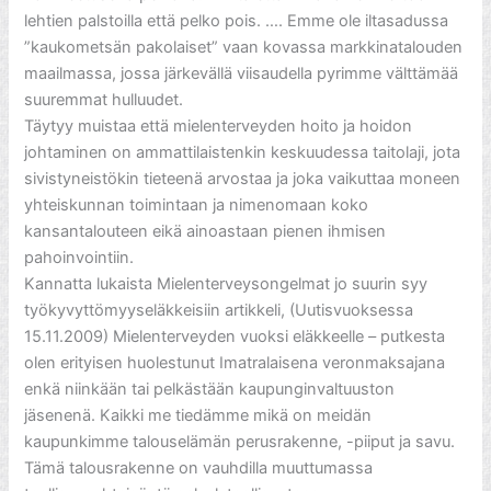
lehtien palstoilla että pelko pois. …. Emme ole iltasadussa
”kaukometsän pakolaiset” vaan kovassa markkinatalouden
maailmassa, jossa järkevällä viisaudella pyrimme välttämää
suuremmat hulluudet.
Täytyy muistaa että mielenterveyden hoito ja hoidon
johtaminen on ammattilaistenkin keskuudessa taitolaji, jota
sivistyneistökin tieteenä arvostaa ja joka vaikuttaa moneen
yhteiskunnan toimintaan ja nimenomaan koko
kansantalouteen eikä ainoastaan pienen ihmisen
pahoinvointiin.
Kannatta lukaista Mielenterveysongelmat jo suurin syy
työkyvyttömyyseläkkeisiin artikkeli, (Uutisvuoksessa
15.11.2009) Mielenterveyden vuoksi eläkkeelle – putkesta
olen erityisen huolestunut Imatralaisena veronmaksajana
enkä niinkään tai pelkästään kaupunginvaltuuston
jäsenenä. Kaikki me tiedämme mikä on meidän
kaupunkimme talouselämän perusrakenne, -piiput ja savu.
Tämä talousrakenne on vauhdilla muuttumassa