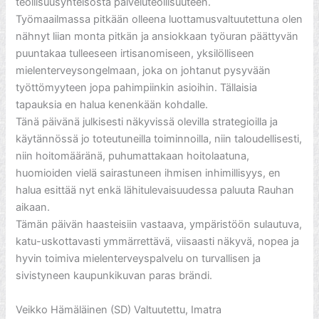
teollisuusyhteisöstä palveluteollisuuteen.
Työmaailmassa pitkään olleena luottamusvaltuutettuna olen
nähnyt liian monta pitkän ja ansiokkaan työuran päättyvän
puuntakaa tulleeseen irtisanomiseen, yksilölliseen
mielenterveysongelmaan, joka on johtanut pysyvään
työttömyyteen jopa pahimpiinkin asioihin. Tällaisia
tapauksia en halua kenenkään kohdalle.
Tänä päivänä julkisesti näkyvissä olevilla strategioilla ja
käytännössä jo toteutuneilla toiminnoilla, niin taloudellisesti,
niin hoitomääränä, puhumattakaan hoitolaatuna,
huomioiden vielä sairastuneen ihmisen inhimillisyys, en
halua esittää nyt enkä lähitulevaisuudessa paluuta Rauhan
aikaan.
Tämän päivän haasteisiin vastaava, ympäristöön sulautuva,
katu-uskottavasti ymmärrettävä, viisaasti näkyvä, nopea ja
hyvin toimiva mielenterveyspalvelu on turvallisen ja
sivistyneen kaupunkikuvan paras brändi.
Veikko Hämäläinen (SD) Valtuutettu, Imatra