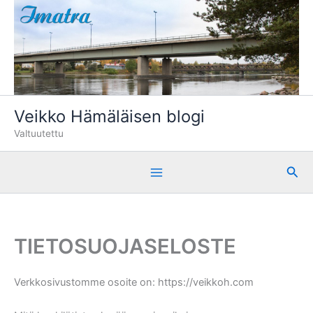
Siirry
sisältöön
Veikko Hämäläisen blogi
Valtuutettu
Hae
TIETOSUOJASELOSTE
Verkkosivustomme osoite on: https://veikkoh.com