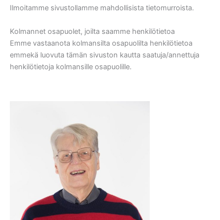
Ilmoitamme sivustollamme mahdollisista tietomurroista.
Kolmannet osapuolet, joilta saamme henkilötietoa
Emme vastaanota kolmansilta osapuolilta henkilötietoa
emmekä luovuta tämän sivuston kautta saatuja/annettuja
henkilötietoja kolmansille osapuolille.