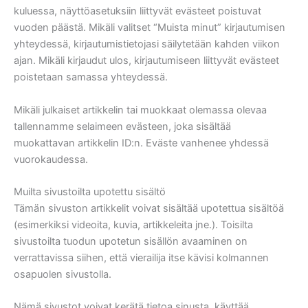
kuluessa, näyttöasetuksiin liittyvät evästeet poistuvat
vuoden päästä. Mikäli valitset “Muista minut” kirjautumisen
yhteydessä, kirjautumistietojasi säilytetään kahden viikon
ajan. Mikäli kirjaudut ulos, kirjautumiseen liittyvät evästeet
poistetaan samassa yhteydessä.
Mikäli julkaiset artikkelin tai muokkaat olemassa olevaa
tallennamme selaimeen evästeen, joka sisältää
muokattavan artikkelin ID:n. Eväste vanhenee yhdessä
vuorokaudessa.
Muilta sivustoilta upotettu sisältö
Tämän sivuston artikkelit voivat sisältää upotettua sisältöä
(esimerkiksi videoita, kuvia, artikkeleita jne.). Toisilta
sivustoilta tuodun upotetun sisällön avaaminen on
verrattavissa siihen, että vierailija itse kävisi kolmannen
osapuolen sivustolla.
Nämä sivustot voivat kerätä tietoa sinusta, käyttää