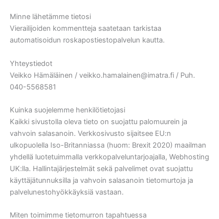
Minne lähetämme tietosi
Vierailijoiden kommentteja saatetaan tarkistaa
automatisoidun roskapostiestopalvelun kautta.
Yhteystiedot
Veikko Hämäläinen / veikko.hamalainen@imatra.fi / Puh.
040-5568581
Kuinka suojelemme henkilötietojasi
Kaikki sivustolla oleva tieto on suojattu palomuurein ja
vahvoin salasanoin. Verkkosivusto sijaitsee EU:n
ulkopuolella Iso-Britanniassa (huom: Brexit 2020) maailman
yhdellä luotetuimmalla verkkopalveluntarjoajalla, Webhosting
UK:lla. Hallintajärjestelmät sekä palvelimet ovat suojattu
käyttäjätunnuksilla ja vahvoin salasanoin tietomurtoja ja
palvelunestohyökkäyksiä vastaan.
Miten toimimme tietomurron tapahtuessa