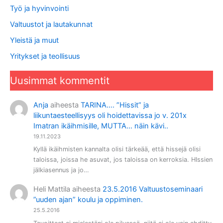
Työ ja hyvinvointi
Valtuustot ja lautakunnat
Yleistä ja muut
Yritykset ja teollisuus
Uusimmat kommentit
Anja
aiheesta
TARINA…. ”Hissit” ja
liikuntaesteellisyys oli hoidettavissa jo v. 201x
Imatran ikäihmisille, MUTTA… näin kävi..
19.11.2023
Kyllä ikäihmisten kannalta olisi tärkeää, että hissejä olisi
taloissa, joissa he asuvat, jos taloissa on kerroksia. HIssien
jälkiasennus ja jo…
Heli Mattila
aiheesta
23.5.2016 Valtuustoseminaari
”uuden ajan” koulu ja oppiminen.
25.5.2016