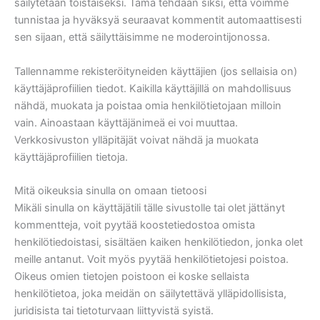
säilytetään toistaiseksi. Tämä tehdään siksi, että voimme
tunnistaa ja hyväksyä seuraavat kommentit automaattisesti
sen sijaan, että säilyttäisimme ne moderointijonossa.
Tallennamme rekisteröityneiden käyttäjien (jos sellaisia on)
käyttäjäprofiilien tiedot. Kaikilla käyttäjillä on mahdollisuus
nähdä, muokata ja poistaa omia henkilötietojaan milloin
vain. Ainoastaan käyttäjänimeä ei voi muuttaa.
Verkkosivuston ylläpitäjät voivat nähdä ja muokata
käyttäjäprofiilien tietoja.
Mitä oikeuksia sinulla on omaan tietoosi
Mikäli sinulla on käyttäjätili tälle sivustolle tai olet jättänyt
kommentteja, voit pyytää koostetiedostoa omista
henkilötiedoistasi, sisältäen kaiken henkilötiedon, jonka olet
meille antanut. Voit myös pyytää henkilötietojesi poistoa.
Oikeus omien tietojen poistoon ei koske sellaista
henkilötietoa, joka meidän on säilytettävä ylläpidollisista,
juridisista tai tietoturvaan liittyvistä syistä.