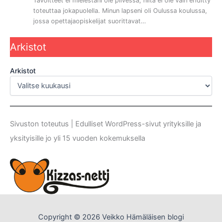
Tavoitteet ei mielestäni ole pilvessä, niitä ei ole vain ehditty
toteuttaa jokapuolella. Minun lapseni oli Oulussa koulussa,
jossa opettajaopiskelijat suorittavat…
Arkistot
Arkistot
Sivuston toteutus | Edulliset WordPress-sivut yrityksille ja
yksityisille jo yli 15 vuoden kokemuksella
Copyright © 2026 Veikko Hämäläisen blogi