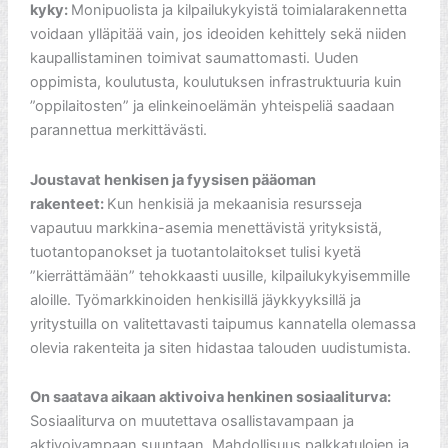
kyky:
Monipuolista ja kilpailukykyistä toimialarakennetta
voidaan ylläpitää vain, jos ideoiden kehittely sekä niiden
kaupallistaminen toimivat saumattomasti. Uuden
oppimista, koulutusta, koulutuksen infrastruktuuria kuin
”oppilaitosten” ja elinkeinoelämän yhteispeliä saadaan
parannettua merkittävästi.
Joustavat henkisen ja fyysisen pääoman
rakenteet:
Kun henkisiä ja mekaanisia resursseja
vapautuu markkina-asemia menettävistä yrityksistä,
tuotantopanokset ja tuotantolaitokset tulisi kyetä
”kierrättämään” tehokkaasti uusille, kilpailukykyisemmille
aloille. Työmarkkinoiden henkisillä jäykkyyksillä ja
yritystuilla on valitettavasti taipumus kannatella olemassa
olevia rakenteita ja siten hidastaa talouden uudistumista.
On saatava aikaan aktivoiva henkinen sosiaaliturva:
Sosiaaliturva on muutettava osallistavampaan ja
aktivoivampaan suuntaan. Mahdollisuus palkkatulojen ja