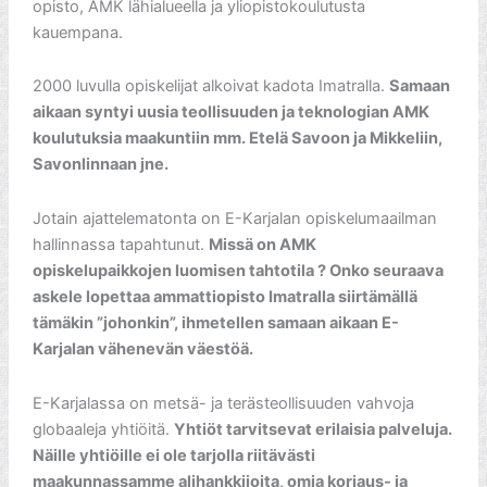
opisto, AMK lähialueella ja yliopistokoulutusta
kauempana.
2000 luvulla opiskelijat alkoivat kadota Imatralla.
Samaan
aikaan syntyi uusia teollisuuden ja teknologian AMK
koulutuksia maakuntiin mm. Etelä Savoon ja Mikkeliin,
Savonlinnaan jne.
Jotain ajattelematonta on E-Karjalan opiskelumaailman
hallinnassa tapahtunut.
Missä on AMK
opiskelupaikkojen luomisen tahtotila ? Onko seuraava
askele lopettaa ammattiopisto Imatralla siirtämällä
tämäkin ”johonkin”, ihmetellen samaan aikaan E-
Karjalan vähenevän väestöä.
E-Karjalassa on metsä- ja terästeollisuuden vahvoja
globaaleja yhtiöitä.
Yhtiöt tarvitsevat erilaisia palveluja.
Näille yhtiöille ei ole tarjolla riitävästi
maakunnassamme alihankkijoita, omia korjaus- ja