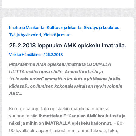
,
,
,
Imatra ja Maakunta
Kulttuuri ja liikunta
Sivistys ja koulutus
,
Työ ja hyvinvointi
Yleistä ja muut
25.2.2018 loppuuko AMK opiskelu Imatralla.
Veikko Hämäläinen
/
26.2.2018
Pitäkäämme AMK opiskelu Imatralta LUOMALLA
UUTTA mallia opiskelulle.
Ammattiurheilu ja
”tulevaisuuden” ammattiin koulutus yhtäaikaa ja käsi
kädessä.. on ihmisen kokonaisvaltaisen hyvinvoinnin
ABC…
Kun on nähnyt tätä opiskelun maailmaa monelta
suunnalta niin
ihmettelee E-Karjalan AMK koulutusta ja
miksi ja mihin on IMATRALLA opiskelu kadonnut.
– 80-
90 luvulla oli laajapohjaisesti mm. ammattikoulu, teku,