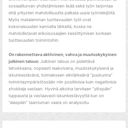
sosiaaliturvan yhdistämiseen lisää sekä työn tarjontaa
että yritysten mahdollisuutta palkata uusia työntekijöitä.
Myös matalamman tuottavuuden työt ovat
kokonaisuuden kannalta tärkeitä, koska ne
mahdollistavat erikoisosaajien keskittymisen korkean
tuottavuuden toimintoihin.
On rakennettava aktiivinen, vahva ja muutoskykyinen
julkinen talous:
Julkinen talous on pidettävä
tehokkaana, nopeasti reakoivana, muutoskykyisenä ja
iskunkestävänä, toimiakseen elintärkeänä ”puskurina”
toimintaympäristössään niin positiivisia kuin negatiivisia
shokkeja vastaan. Hyvinä aikoina tarvitaan ”ylöspäin”
tuppausta ja vastaavasti iskunkestävyyttä kun on
”alaspäin” taantuman vaara on analysoitu.