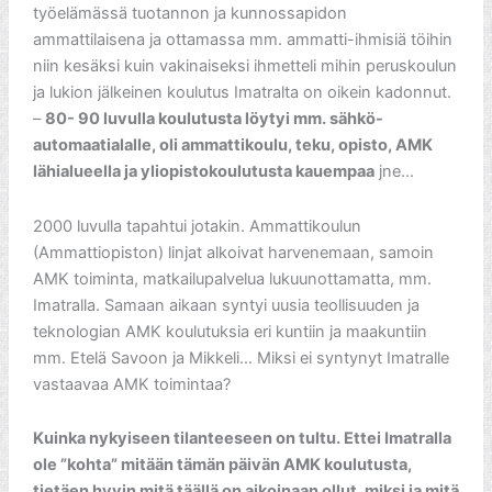
työelämässä tuotannon ja kunnossapidon
ammattilaisena ja ottamassa mm. ammatti-ihmisiä töihin
niin kesäksi kuin vakinaiseksi ihmetteli mihin peruskoulun
ja lukion jälkeinen koulutus Imatralta on oikein kadonnut.
–
80- 90 luvulla koulutusta löytyi mm. sähkö-
automaatialalle, oli ammattikoulu, teku, opisto, AMK
lähialueella ja yliopistokoulutusta kauempaa
jne…
2000 luvulla tapahtui jotakin. Ammattikoulun
(Ammattiopiston) linjat alkoivat harvenemaan, samoin
AMK toiminta, matkailupalvelua lukuunottamatta, mm.
Imatralla. Samaan aikaan syntyi uusia teollisuuden ja
teknologian AMK koulutuksia eri kuntiin ja maakuntiin
mm. Etelä Savoon ja Mikkeli… Miksi ei syntynyt Imatralle
vastaavaa AMK toimintaa?
Kuinka nykyiseen tilanteeseen on tultu. Ettei Imatralla
ole ”kohta” mitään tämän päivän AMK koulutusta,
tietäen hyvin mitä täällä on aikoinaan ollut, miksi ja mitä