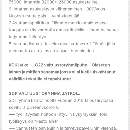
75000, Imatralla 32000> 26000 asukasta jne..
6. Imatran asukasluvun väheneminen. -300/vuosi.
Nuoriso mutta pois … vanhukset jää …
7 Asuttamispolitiikka. Elämme markkinataloudessa.
Kauppa ei käy vanhoilla omakotitaloilla. Hinnat halpenee
tarjonnan lisääntyy.
8. Verouudistus ja tuleeko maakuntavero ? Tämän jätin
puhumatta ajan ja asian laajuus huomioiden.
KOK jatkoi … G22 valtuustoryhmäpuhe… Oletetun
lainan ja mitään sanomaa jossa olisi kieli luiskahtanut
väärälle tekstille ei tapahtunut…
SDP VALTUUSTORYHMÄ JATKOI…
SD- ryhmä kantoi huolta vuoden 2018 talousarviossa
sovituilla puheenvuoroilla.
—- työllisyyden hoitoon liittyviin kysymyksiin, toki
työllisyys on ”kesto aihe”
—- vanhusten palveluihin ja terveyspalveluihin yleensä,