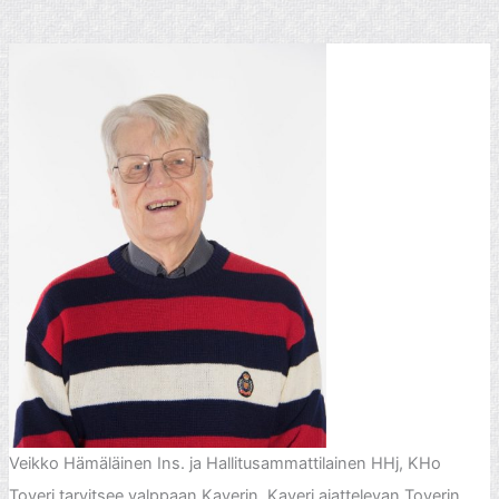
Veikko Hämäläinen Ins. ja Hallitusammattilainen HHj, KHo
Toveri tarvitsee valppaan Kaverin, Kaveri ajattelevan Toverin.