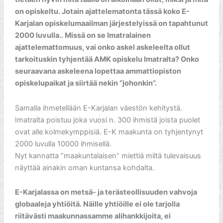
on opiskeltu. Jotain ajattelematonta tässä koko E-
Karjalan opiskelumaailman järjestelyissä on tapahtunut
2000 luvulla.. Missä on se Imatralainen
ajattelemattomuus, vai onko askel askeleelta ollut
tarkoituskin tyhjentää AMK opiskelu Imatralta? Onko
seuraavana askeleena lopettaa ammattiopiston
opiskelupaikat ja siirtää nekin ”johonkin”.
Samalla ihmetellään E-Karjalan väestön kehitystä.
Imatralta poistuu joka vuosi n. 300 ihmistä joista puolet
ovat alle kolmekymppisiä. E-K maakunta on tyhjentynyt
2000 luvulla 10000 ihmisellä.
Nyt kannatta ”maakuntalaisen” miettiä miltä tulevaisuus
näyttää ainakin oman kuntansa kohdalta.
E-Karjalassa on metsä- ja terästeollisuuden vahvoja
globaaleja yhtiöitä. Näille yhtiöille ei ole tarjolla
riitävästi maakunnassamme alihankkijoita, ei