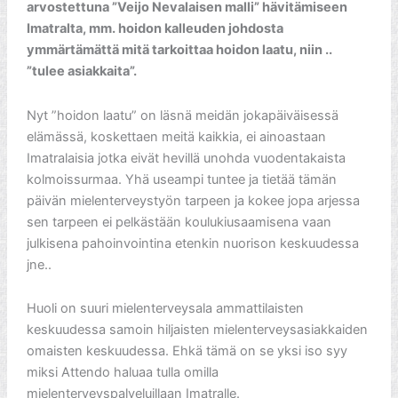
arvostettuna ”Veijo Nevalaisen malli” hävitämiseen
Imatralta, mm. hoidon kalleuden johdosta
ymmärtämättä mitä tarkoittaa hoidon laatu, niin ..
”tulee asiakkaita”.
Nyt ”hoidon laatu” on läsnä meidän jokapäiväisessä
elämässä, koskettaen meitä kaikkia, ei ainoastaan
Imatralaisia jotka eivät hevillä unohda vuodentakaista
kolmoissurmaa. Yhä useampi tuntee ja tietää tämän
päivän mielenterveystyön tarpeen ja kokee jopa arjessa
sen tarpeen ei pelkästään koulukiusaamisena vaan
julkisena pahoinvointina etenkin nuorison keskuudessa
jne..
Huoli on suuri mielenterveysala ammattilaisten
keskuudessa samoin hiljaisten mielenterveysasiakkaiden
omaisten keskuudessa. Ehkä tämä on se yksi iso syy
miksi Attendo haluaa tulla omilla
mielenterveyspalveluillaan Imatralle.