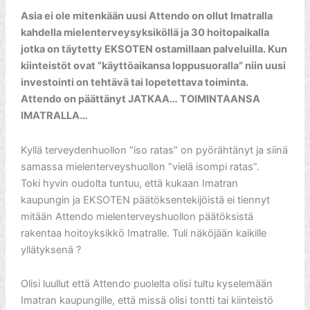
Asia ei ole mitenkään uusi Attendo on ollut Imatralla
kahdella mielenterveysyksiköllä ja 30 hoitopaikalla
jotka on täytetty EKSOTEN ostamillaan palveluilla. Kun
kiinteistöt ovat ”käyttöaikansa loppusuoralla” niin uusi
investointi on tehtävä tai lopetettava toiminta.
Attendo on päättänyt JATKAA… TOIMINTAANSA
IMATRALLA…
Kyllä terveydenhuollon ”iso ratas” on pyörähtänyt ja siinä
samassa mielenterveyshuollon ”vielä isompi ratas”.
Toki hyvin oudolta tuntuu, että kukaan Imatran
kaupungin ja EKSOTEN päätöksentekijöistä ei tiennyt
mitään Attendo mielenterveyshuollon päätöksistä
rakentaa hoitoyksikkö Imatralle. Tuli näköjään kaikille
yllätyksenä ?
Olisi luullut että Attendo puolelta olisi tultu kyselemään
Imatran kaupungille, että missä olisi tontti tai kiinteistö