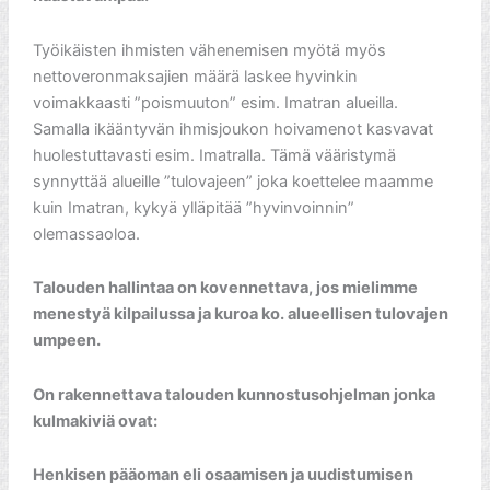
Työikäisten ihmisten vähenemisen myötä myös
nettoveronmaksajien määrä laskee hyvinkin
voimakkaasti ”poismuuton” esim. Imatran alueilla.
Samalla ikääntyvän ihmisjoukon hoivamenot kasvavat
huolestuttavasti esim. Imatralla. Tämä vääristymä
synnyttää alueille ”tulovajeen” joka koettelee maamme
kuin Imatran, kykyä ylläpitää ”hyvinvoinnin”
olemassaoloa.
Talouden hallintaa on kovennettava, jos mielimme
menestyä kilpailussa ja kuroa ko. alueellisen tulovajen
umpeen.
On rakennettava talouden kunnostusohjelman jonka
kulmakiviä ovat:
Henkisen pääoman eli osaamisen ja uudistumisen