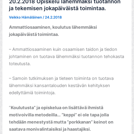
20.2.2018 Opiskelu lähemmäksi tuotannon
ja tekemisen jokapäiväistä toimintaa.
Veikko Hämäläinen
/
24.2.2018
Ammattiosaaminen, koulutus lähemmäksi
jokapäiväistä toimintaa.
– Ammattiosaaminen kuin osaamisen taidon ja tiedon
johtaminen on tuotava lähemmäksi tuotannon tehokasta
toteutusta.
– Samoin tutkimuksen ja tieteen toiminta on tuotava
lähemmäksi kansantalouden kestävän kehityksen
edellyttämiä toimintoja.
”
Koulutusta” ja opiskelua on lisättävä ihmistä
motivoivilla metodeilla… ”keppi” ei ole tapa jolla
tehdään menestystä mutta ”porkkanan” keinot on
saatava monivalintaisiksi ja haastajiksi.