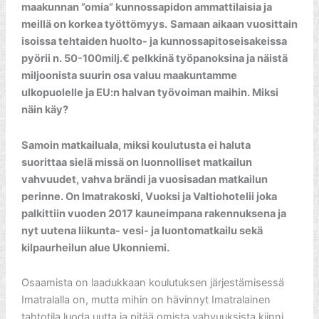
maakunnan ”omia” kunnossapidon ammattilaisia ja
meillä on korkea työttömyys.
Samaan aikaan vuosittain
isoissa tehtaiden huolto- ja kunnossapitoseisakeissa
pyörii n. 50-100milj.€ pelkkinä työpanoksina ja näistä
miljoonista suurin osa valuu maakuntamme
ulkopuolelle ja EU:n halvan työvoiman maihin. Miksi
näin käy?
Samoin matkailuala, miksi koulutusta ei haluta
suorittaa sielä missä on luonnolliset matkailun
vahvuudet, vahva brändi ja vuosisadan matkailun
perinne. On Imatrakoski, Vuoksi ja Valtiohotelii joka
palkittiin vuoden 2017 kauneimpana rakennuksena ja
nyt uutena liikunta- vesi- ja luontomatkailu sekä
kilpaurheilun alue Ukonniemi.
Osaamista on laadukkaan koulutuksen järjestämisessä
Imatralalla on, mutta mihin on hävinnyt Imatralainen
tahtotila luoda uutta ja pitää omista vahvuuksista kiinni