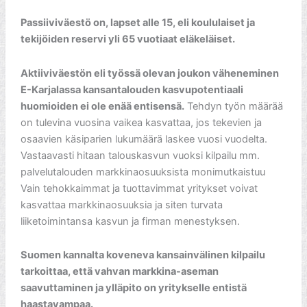
Passiiviväestö on, lapset alle 15, eli koululaiset ja
tekijöiden reservi yli 65 vuotiaat eläkeläiset.
Aktiiviväestön eli työssä olevan joukon väheneminen
E-Karjalassa kansantalouden kasvupotentiaali
huomioiden ei ole enää entisensä.
Tehdyn työn määrää
on tulevina vuosina vaikea kasvattaa, jos tekevien ja
osaavien käsiparien lukumäärä laskee vuosi vuodelta.
Vastaavasti hitaan talouskasvun vuoksi kilpailu mm.
palvelutalouden markkinaosuuksista monimutkaistuu
Vain tehokkaimmat ja tuottavimmat yritykset voivat
kasvattaa markkinaosuuksia ja siten turvata
liiketoimintansa kasvun ja firman menestyksen.
Suomen kannalta koveneva kansainvälinen kilpailu
tarkoittaa, että vahvan markkina-aseman
saavuttaminen ja ylläpito on yritykselle entistä
haastavampaa.