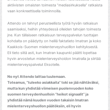
aktiivisten omaisten toimesta ”mediasirkuksella” ratkaista
vaan konkreettisella toiminnoilla.
Attendo on tehnyt perusteellista työtä hyvän ratkaisun
saamiseksi, heihin yhteydessä olleiden tahojen toimesta
jne. Kun tällaiseen ratkaisuun terveyspalvelun tuottajan
kohdalta on päädytty on heillä faktatieto Imatran ja koko
Kaakkois-Suomen mielenterveyshuolllon kehityksestä.
Eli tieto siitä asti, kun Imatran kaupunki päätti lopettaa
hyvin arvostetun mielenterveyshoidon Imatralla ja siirtää
mielenterveyspalvelut Eksotelle.
No nyt Attendo laittaa tuulemaan.
Toteamus, ”tuleeko asiakkaita” toki se jää nähtäväksi,
mutta kun yhdistää viimeisen puolenvuoden koko
suomen terveydenhuolloin ”heikot signaalit” ja
yhdistää nämä kuuden vuoden takaisin Imatran
mielenterveyshuollon päätöksiin, eli hyvin