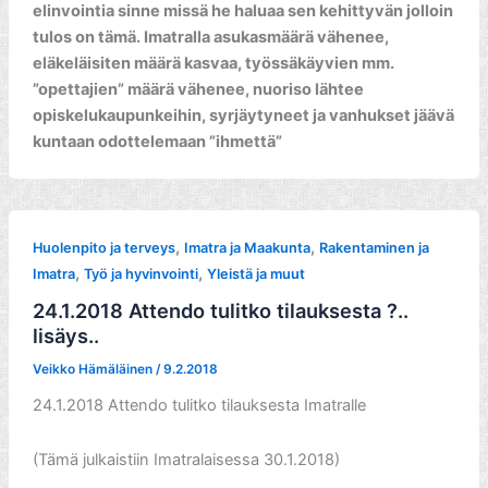
elinvointia sinne missä he haluaa sen kehittyvän jolloin
tulos on tämä. Imatralla asukasmäärä vähenee,
eläkeläisiten määrä kasvaa, työssäkäyvien mm.
”opettajien” määrä vähenee, nuoriso lähtee
opiskelukaupunkeihin, syrjäytyneet ja vanhukset jäävä
kuntaan odottelemaan ”ihmettä”
,
,
Huolenpito ja terveys
Imatra ja Maakunta
Rakentaminen ja
,
,
Imatra
Työ ja hyvinvointi
Yleistä ja muut
24.1.2018 Attendo tulitko tilauksesta ?..
lisäys..
Veikko Hämäläinen
/
9.2.2018
24.1.2018 Attendo tulitko tilauksesta Imatralle
(Tämä julkaistiin Imatralaisessa 30.1.2018)