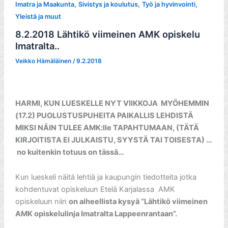
,
,
,
Imatra ja Maakunta
Sivistys ja koulutus
Työ ja hyvinvointi
Yleistä ja muut
8.2.2018 Lähtikö viimeinen AMK opiskelu
Imatralta..
Veikko Hämäläinen
/
9.2.2018
HARMI, KUN LUESKELLE NYT VIIKKOJA MYÖHEMMIN
(17.2) PUOLUSTUSPUHEITA PAIKALLIS LEHDISTÄ
MIKSI NÄIN TULEE AMK:lle TAPAHTUMAAN, (TÄTÄ
KIRJOITISTA EI JULKAISTU, SYYSTÄ TAI TOISESTA) …
no kuitenkin totuus on tässä…
Kun lueskeli näitä lehtiä ja kaupungin tiedotteita jotka
kohdentuvat opiskeluun Etelä Karjalassa AMK
opiskeluun niin
on aiheellista kysyä ”Lähtikö viimeinen
AMK opiskelulinja Imatralta Lappeenrantaan”.