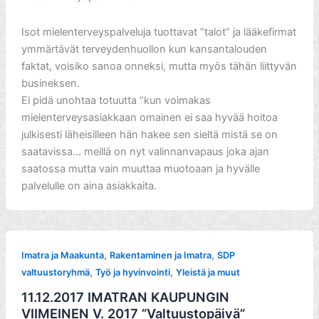
Isot mielenterveyspalveluja tuottavat ”talot” ja lääkefirmat
ymmärtävät terveydenhuollon kun kansantalouden
faktat, voisiko sanoa onneksi, mutta myös tähän liittyvän
busineksen.
Ei pidä unohtaa totuutta ”kun voimakas
mielenterveysasiakkaan omainen ei saa hyvää hoitoa
julkisesti läheisilleen hän hakee sen sieltä mistä se on
saatavissa… meillä on nyt valinnanvapaus joka ajan
saatossa mutta vain muuttaa muotoaan ja hyvälle
palvelulle on aina asiakkaita.
,
,
Imatra ja Maakunta
Rakentaminen ja Imatra
SDP
,
,
valtuustoryhmä
Työ ja hyvinvointi
Yleistä ja muut
11.12.2017 IMATRAN KAUPUNGIN
VIIMEINEN V. 2017 ”Valtuustopäivä”