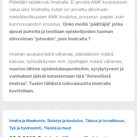
Pidetään taidekoulu Imatralla. Ei anneta AMK koulutuksen
valua ulos Imatralta, kuten on annettu aikoinaan
metsäteollisuuden AMK koulutus, prosessi- paperi, kuin
kunnossapidon koulutus.
Onko meillä ”päättäjiä” jotka
ajavat puheilla ja teoillaan opiskelijoiden tuoman
elinvoiman ”johonkin”, pois Imatralta ?
Imatran asukasmäärä vähenee, eläkeläisten määrä
kasvaa, työssäkäyvien mm. opettajien määrä vähenee,
nuoriso lähtee opiskelukaupunkeihin, syrjäytyneet ja
vanhukset jäävät katselemaan tätä ”ihmeellistä
Imatraa”. Tuskin tälläistä tulevaisuutta Imatralle
kuvitellaan.
,
,
,
Imatra ja Maakunta
Sivistys ja koulutus
Talous ja turvallisuus
,
Työ ja hyvinvointi
Yleistä ja muut