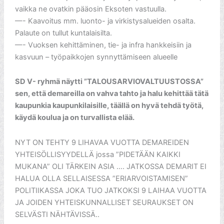
vaikka ne ovatkin pääosin Eksoten vastuulla.
—- Kaavoitus mm. luonto- ja virkistysalueiden osalta.
Palaute on tullut kuntalaisilta.
—- Vuoksen kehittäminen, tie- ja infra hankkeisiin ja
kasvuun – työpaikkojen synnyttämiseen alueelle
SD V- ryhmä näytti ”TALOUSARVIOVALTUUSTOSSA”
sen, että demareilla on vahva tahto ja halu kehittää tätä
kaupunkia kaupunkilaisille, täällä on hyvä tehdä työtä,
käydä koulua ja on turvallista elää.
NYT ON TEHTY 9 LIHAVAA VUOTTA DEMAREIDEN
YHTEISÖLLISYYDELLÄ jossa ”PIDETÄÄN KAIKKI
MUKANA” OLI TÄRKEIN ASIA …. JATKOSSA DEMARIT EI
HALUA OLLA SELLAISESSA ”ERIARVOISTAMISEN”
POLITIIKASSA JOKA TUO JATKOKSI 9 LAIHAA VUOTTA
JA JOIDEN YHTEISKUNNALLISET SEURAUKSET ON
SELVÄSTI NÄHTÄVISSÄ..