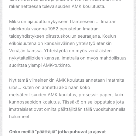
rakennettaessa tulevaisuuden AMK koulutusta.
Miksi on ajauduttu nykyiseen tilanteeseen … Imatran
taidekoulu vuonna 1952 perustetun Imatran
taideyhdistyksen piirustuskoulun seuraajana. Koulun
erikoisuutena on kansainvälinen yhteistyö etenkin
Venäjän kanssa. Yhteistyötä on myös venäläisten
nykytaiteilijoiden kanssa. Imatralla on myös mahdollisuus
suorittaa ylempi AMK-tutkinto.
Nyt tämä viimeinenkin AMK koulutus annetaan Imatralta
ulos… kuten on annettu aikoinaan koko
metsäteollisuuden AMK koulutus, prosessi- paperi, kuin
kunnossapidon koulutus. Tässäkö on se lopputulos jota
imatralaiset ovat omilta päättäjiltään tällä vuosituhannella
halunneet.
Onko meillä ”päättäjiä” jotka puhuvat ja ajavat