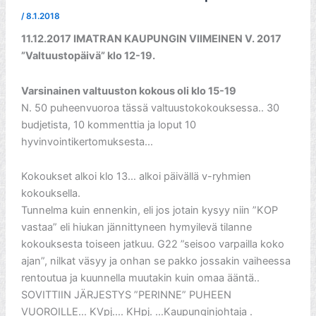
/
8.1.2018
11.12.2017 IMATRAN KAUPUNGIN VIIMEINEN V. 2017
”Valtuustopäivä” klo 12-19.
Varsinainen valtuuston kokous oli klo 15-19
N. 50 puheenvuoroa tässä valtuustokokouksessa.. 30
budjetista, 10 kommenttia ja loput 10
hyvinvointikertomuksesta…
Kokoukset alkoi klo 13… alkoi päivällä v-ryhmien
kokouksella.
Tunnelma kuin ennenkin, eli jos jotain kysyy niin ”KOP
vastaa” eli hiukan jännittyneen hymyilevä tilanne
kokouksesta toiseen jatkuu. G22 ”seisoo varpailla koko
ajan”, nilkat väsyy ja onhan se pakko jossakin vaiheessa
rentoutua ja kuunnella muutakin kuin omaa ääntä..
SOVITTIIN JÄRJESTYS ”PERINNE” PUHEEN
VUOROILLE… KVpj…. KHpj. …Kaupunginjohtaja .