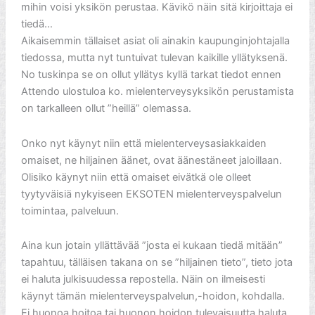
mihin voisi yksikön perustaa. Kävikö näin sitä kirjoittaja ei
tiedä…
Aikaisemmin tällaiset asiat oli ainakin kaupunginjohtajalla
tiedossa, mutta nyt tuntuivat tulevan kaikille yllätyksenä.
No tuskinpa se on ollut yllätys kyllä tarkat tiedot ennen
Attendo ulostuloa ko. mielenterveysyksikön perustamista
on tarkalleen ollut ”heillä” olemassa.
Onko nyt käynyt niin että mielenterveysasiakkaiden
omaiset, ne hiljainen äänet, ovat äänestäneet jaloillaan.
Olisiko käynyt niin että omaiset eivätkä ole olleet
tyytyväisiä nykyiseen EKSOTEN mielenterveyspalvelun
toimintaa, palveluun.
Aina kun jotain yllättävää ”josta ei kukaan tiedä mitään”
tapahtuu, tälläisen takana on se ”hiljainen tieto”, tieto jota
ei haluta julkisuudessa repostella. Näin on ilmeisesti
käynyt tämän mielenterveyspalvelun,-hoidon, kohdalla.
Ei huonoa hoitoa tai huonon hoidon tulevaisuutta haluta