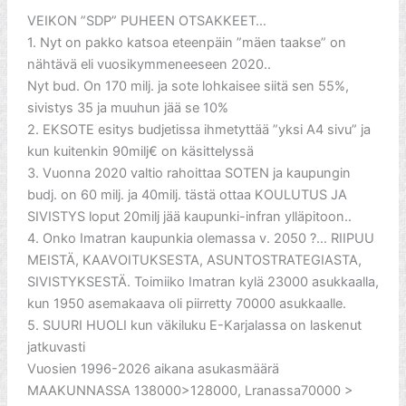
VEIKON ”SDP” PUHEEN OTSAKKEET…
1. Nyt on pakko katsoa eteenpäin ”mäen taakse” on
nähtävä eli vuosikymmeneeseen 2020..
Nyt bud. On 170 milj. ja sote lohkaisee siitä sen 55%,
sivistys 35 ja muuhun jää se 10%
2. EKSOTE esitys budjetissa ihmetyttää ”yksi A4 sivu” ja
kun kuitenkin 90milj€ on käsittelyssä
3. Vuonna 2020 valtio rahoittaa SOTEN ja kaupungin
budj. on 60 milj. ja 40milj. tästä ottaa KOULUTUS JA
SIVISTYS loput 20milj jää kaupunki-infran ylläpitoon..
4. Onko Imatran kaupunkia olemassa v. 2050 ?… RIIPUU
MEISTÄ, KAAVOITUKSESTA, ASUNTOSTRATEGIASTA,
SIVISTYKSESTÄ. Toimiiko Imatran kylä 23000 asukkaalla,
kun 1950 asemakaava oli piirretty 70000 asukkaalle.
5. SUURI HUOLI kun väkiluku E-Karjalassa on laskenut
jatkuvasti
Vuosien 1996-2026 aikana asukasmäärä
MAAKUNNASSA 138000>128000, Lranassa70000 >