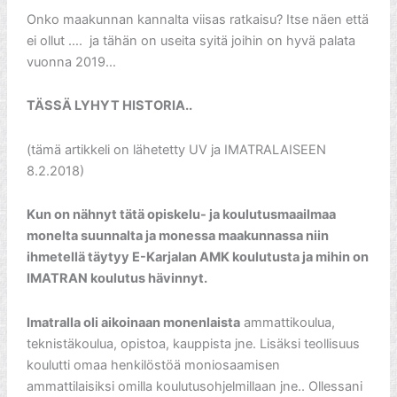
Onko maakunnan kannalta viisas ratkaisu? Itse näen että
ei ollut …. ja tähän on useita syitä joihin on hyvä palata
vuonna 2019…
TÄSSÄ LYHYT HISTORIA..
(tämä artikkeli on lähetetty UV ja IMATRALAISEEN
8.2.2018)
Kun on nähnyt tätä opiskelu- ja koulutusmaailmaa
monelta suunnalta ja monessa maakunnassa niin
ihmetellä täytyy E-Karjalan AMK koulutusta ja mihin on
IMATRAN koulutus hävinnyt.
Imatralla oli aikoinaan monenlaista
ammattikoulua,
teknistäkoulua, opistoa, kauppista jne. Lisäksi teollisuus
koulutti omaa henkilöstöä moniosaamisen
ammattilaisiksi omilla koulutusohjelmillaan jne.. Ollessani