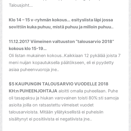
Talousjoht…
Klo 14 – 15 v-ryhmän kokous… esityslista läpi jossa
sovittiin kuka puhuu, mistä puhuu ja milloin puhuu..
11.12.2017 Viimeinen valtuuston ”talousarvio 2018”
kokous klo 15-19…
Oli listan mukainen kokous..Kaikkiaan 12 pykälää joista 7
meni nuijan kopautuksella päätökseen, eli ei pyydetty
asiaa puheenvuoroja jne..
$5 KAUPUNGIN TALOUSARVIO VUODELLE 2018
KH:n PUHEENJOHTAJA
aloitti omalla puheellaan. Puhe
oli tasapaksu ja hiukan varovainen toisti 80%:sti samoja
asioita joilla on ratsastettu viimeiset vuodet
talousarvioista. Mitään yllätyksellistä ei puheisiin
sisältynyt ei positiivista ei negatiivista jne..