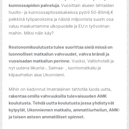
kunnossapidon palveluja.
Vuosittain alueen tehtaiden
huolto- ja kunnossapitoseisakeissa pyörii 50-80milj.€
pelkkinä työpanoksina ja näistä miljoonista suurin osa
valuu maakuntamme ulkopuolelle ja EU:n työvoiman
maihin. Miksi näin käy?
Restonomikoulutusta tulee suorittaa sielä missä on
luonnolliset matkailun vahvuudet, vahva brändi ja
vuosisadan matkailun perinne.
Vuoksi, Valtiohotelii ja
nyt uutena liikunta-, Saimaa- , luontomatkailu ja
kilpaurheilun alue Ukonniemi.
Mihin on kadonnut Imatralainen tahtotila luoda uutta,
rakentaa omilla vahvuuksilla tulevaisuuden AMK
koulutusta. Tehdä uutta koulutusta jossa yhdistyvät
kylpylät, Ukonniemen matkailu, ammattiurheilun, AMK-
ja toisen asteen ammatilliset opinnot.