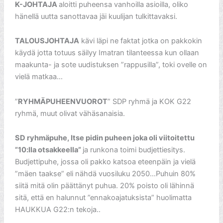
K-JOHTAJA
aloitti puheensa vanhoilla asioilla, oliko
hänellä uutta sanottavaa jäi kuulijan tulkittavaksi.
TALOUSJOHTAJA
kävi läpi ne faktat jotka on pakkokin
käydä jotta totuus säilyy Imatran tilanteessa kun ollaan
maakunta- ja sote uudistuksen ”rappusilla”, toki ovelle on
vielä matkaa…
”
RYHMÄPUHEENVUOROT
” SDP ryhmä ja KOK G22
ryhmä, muut olivat vähäsanaisia.
SD ryhmäpuhe, Itse pidin puheen joka oli viitoitettu
”10:lla otsakkeella”
ja runkona toimi budjettiesitys.
Budjettipuhe, jossa oli pakko katsoa eteenpäin ja vielä
”mäen taakse” eli nähdä vuosiluku 2050…Puhuin 80%
siitä mitä olin päättänyt puhua. 20% poisto oli lähinnä
sitä, että en halunnut ”ennakoajatuksista” huolimatta
HAUKKUA G22:n tekoja..