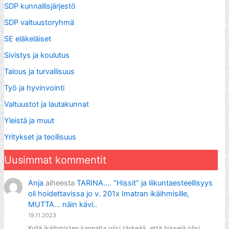
SDP kunnallisjärjestö
SDP valtuustoryhmä
SE eläkeläiset
Sivistys ja koulutus
Talous ja turvallisuus
Työ ja hyvinvointi
Valtuustot ja lautakunnat
Yleistä ja muut
Yritykset ja teollisuus
Uusimmat kommentit
Anja
aiheesta
TARINA…. ”Hissit” ja liikuntaesteellisyys
oli hoidettavissa jo v. 201x Imatran ikäihmisille,
MUTTA… näin kävi..
19.11.2023
Kyllä ikäihmisten kannalta olisi tärkeää, että hissejä olisi