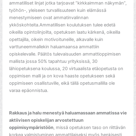
ammatilliset linjat jotka tarjoavat ”kirkkaimman näkymän”,
työhön-, yleiseen turvallisuuteen kuin elämässä
menestymiseen ovat ammatinvalinnan
ykköskohteita.Ammatillisen koulutuksen tulee edetä
oikeilla opintolinjoilta, opetuksen laatu kärkenä, oikeilla
opettajilla, oikein motivoituneille, alkavalle kuin
varttuneemmallekin haluamaansa ammattiin
opiskelevalle. Päätös tulevaisuuden ammattioppimisen
mallista jossa 50% tapahtuu yrityksissä, 30
lähiopetuksena koulussa, 20 virtuaalista etäopetusta on
oppimisen malli ja on kova haaste opetukseen sekä
oppimiseen osallistuville, eikä tällä opetusmallilla ole
varaa epäonnistua.
Rakkaus ja halu menestyä haluamassaan ammatissa vie
aktiivisen opiskelijan arvostettuun
oppimisympäristöön
, missä opetuksen taso on riittävän
korkea valmistuminen ammattilaiseksi myös henkisesti