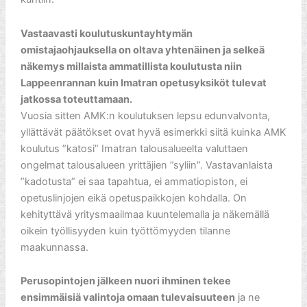
Vastaavasti koulutuskuntayhtymän
omistajaohjauksella on oltava yhtenäinen ja selkeä
näkemys millaista ammatillista koulutusta niin
Lappeenrannan kuin Imatran opetusyksiköt tulevat
jatkossa toteuttamaan.
Vuosia sitten AMK:n koulutuksen lepsu edunvalvonta,
yllättävät päätökset ovat hyvä esimerkki siitä kuinka AMK
koulutus ”katosi” Imatran talousalueelta valuttaen
ongelmat talousalueen yrittäjien ”syliin”. Vastavanlaista
”kadotusta” ei saa tapahtua, ei ammatiopiston, ei
opetuslinjojen eikä opetuspaikkojen kohdalla. On
kehityttävä yritysmaailmaa kuuntelemalla ja näkemällä
oikein työllisyyden kuin työttömyyden tilanne
maakunnassa.
Perusopintojen jälkeen nuori ihminen tekee
ensimmäisiä valintoja omaan tulevaisuuteen
ja ne