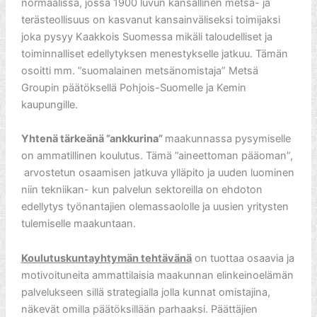
normaalissa, jossa 1900 luvun kansallinen metsä- ja
terästeollisuus on kasvanut kansainväliseksi toimijaksi
joka pysyy Kaakkois Suomessa mikäli taloudelliset ja
toiminnalliset edellytyksen menestykselle jatkuu. Tämän
osoitti mm. ”suomalainen metsänomistaja” Metsä
Groupin päätöksellä Pohjois-Suomelle ja Kemin
kaupungille.
Yhtenä tärkeänä ”ankkurina”
maakunnassa pysymiselle
on ammatillinen koulutus. Tämä ”aineettoman pääoman”,
arvostetun osaamisen jatkuva ylläpito ja uuden luominen
niin tekniikan- kun palvelun sektoreilla on ehdoton
edellytys työnantajien olemassaololle ja uusien yritysten
tulemiselle maakuntaan.
Koulutuskuntayhtymän tehtävänä
on tuottaa osaavia ja
motivoituneita ammattilaisia maakunnan elinkeinoelämän
palvelukseen sillä strategialla jolla kunnat omistajina,
näkevät omilla päätöksillään parhaaksi. Päättäjien