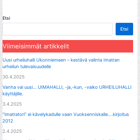
Facebook
Etsi
Etsi
Viimeisimmät artikkelit
Uusi urheiluhalli Ukonniemeen – kestävä valinta Imatran
urheilun tulevaisuudelle
30.4.2025
Vanha vai uusi… UIMAHALLI, -ja,-kun, -vaiko URHEILUHALLI
käyttäjille.
3.4.2025
”Imatratori” ei kävelykadulle vaan Vuoksenniskalle….kirjoitus
2012
2.4.2025