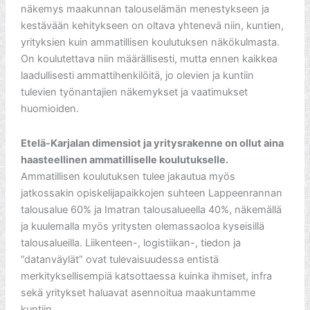
näkemys maakunnan talouselämän menestykseen ja
kestävään kehitykseen on oltava yhtenevä niin, kuntien,
yrityksien kuin ammatillisen koulutuksen näkökulmasta.
On koulutettava niin määrällisesti, mutta ennen kaikkea
laadullisesti ammattihenkilöitä, jo olevien ja kuntiin
tulevien työnantajien näkemykset ja vaatimukset
huomioiden.
Etelä-Karjalan dimensiot ja yritysrakenne on ollut aina
haasteellinen ammatilliselle koulutukselle.
Ammatillisen koulutuksen tulee jakautua myös
jatkossakin opiskelijapaikkojen suhteen Lappeenrannan
talousalue 60% ja Imatran talousalueella 40%, näkemällä
ja kuulemalla myös yritysten olemassaoloa kyseisillä
talousalueilla. Liikenteen-, logistiikan-, tiedon ja
”datanväylät” ovat tulevaisuudessa entistä
merkityksellisempiä katsottaessa kuinka ihmiset, infra
sekä yritykset haluavat asennoitua maakuntamme
kuntiin.