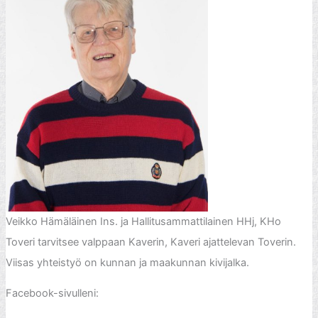
Veikko Hämäläinen Ins. ja Hallitusammattilainen HHj, KHo
Toveri tarvitsee valppaan Kaverin, Kaveri ajattelevan Toverin.
Viisas yhteistyö on kunnan ja maakunnan kivijalka.
Facebook-sivulleni: